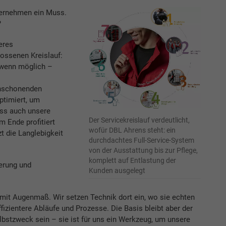
nternehmen ein Muss.
?
eres
ossenen Kreislauf:
– wenn möglich –
enschonenden
ptimiert, um
ass auch unsere
Der Servicekreislauf verdeutlicht,
m Ende profitiert
wofür DBL Ahrens steht: ein
t die Langlebigkeit
durchdachtes Full-Service-System
von der Ausstattung bis zur Pflege,
komplett auf Entlastung der
ierung und
Kunden ausgelegt
mit Augenmaß. Wir setzen Technik dort ein, wo sie echten
izientere Abläufe und Prozesse. Die Basis bleibt aber der
lbstzweck sein – sie ist für uns ein Werkzeug, um unsere