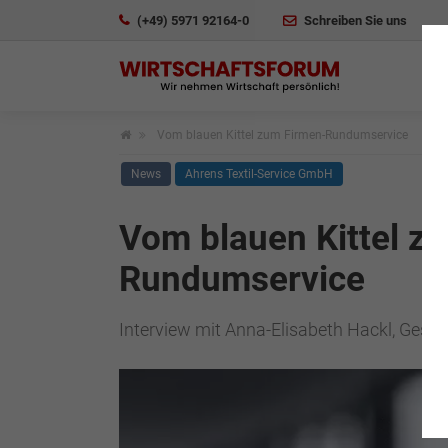
(+49) 5971 92164-0
Schreiben Sie uns
Vom blauen Kittel zum ­Firmen-Rundumservice
News
Ahrens Textil-Service GmbH
Vom blauen Kittel zu
Rundumservice
Interview mit Anna-Elisabeth Hackl, Gesch