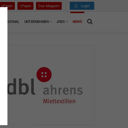
ePaper
cPaper
Das Magazin
Login
REGIONAL
UNTERNEHMEN
JOBS
NEWS