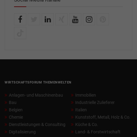
WIRTSCHAFTSFORUM THEMENWELTEN
Anlagen- und Maschinenbau
Immobilien
Bau
Industrielle Zulieferer
Belgien
Italien
Chemie
Kunststoff, Metall, Holz & Co.
Dienstleistungen & Consulting
Küche & Co.
Digitalisierung
Land- & Forstwirtschaft