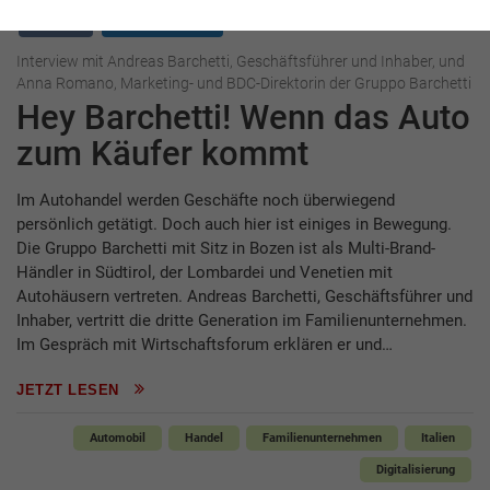
Interview
Gruppo Barchetti
Interview mit Andreas Barchetti, Geschäftsführer und Inhaber, und
Anna Romano, Marketing- und BDC-Direktorin der Gruppo Barchetti
Hey Barchetti! Wenn das Auto
zum Käufer kommt
Im Autohandel werden Geschäfte noch überwiegend
persönlich getätigt. Doch auch hier ist einiges in Bewegung.
Die Gruppo Barchetti mit Sitz in Bozen ist als Multi-Brand-
Händler in Südtirol, der Lombardei und Venetien mit
Autohäusern vertreten. Andreas Barchetti, Geschäftsführer und
Inhaber, vertritt die dritte Generation im Familienunternehmen.
Im Gespräch mit Wirtschaftsforum erklären er und…
JETZT LESEN
Automobil
Handel
Familienunternehmen
Italien
Digitalisierung