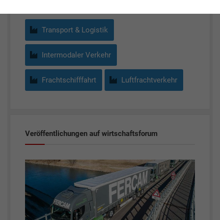
Transport & Logistik
Intermodaler Verkehr
Frachtschifffahrt
Luftfrachtverkehr
Veröffentlichungen auf wirtschaftsforum