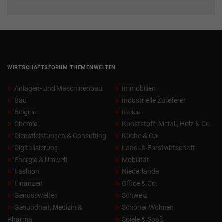
WIRTSCHAFTSFORUM THEMENWELTEN
Anlagen- und Maschinenbau
Immobilien
Bau
Industrielle Zulieferer
Belgien
Italien
Chemie
Kunststoff, Metall, Holz & Co.
Dienstleistungen & Consulting
Küche & Co.
Digitalisierung
Land- & Forstwirtschaft
Energie & Umwelt
Mobilität
Fashion
Niederlande
Finanzen
Office & Co.
Genusswelten
Schweiz
Gesundheit, Medizin &
Schöner Wohnen
Pharma
Spiele & Spaß