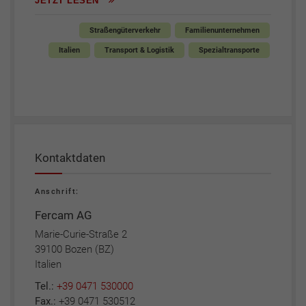
JETZT LESEN
Straßengüterverkehr
Familienunternehmen
Italien
Transport & Logistik
Spezialtransporte
Kontaktdaten
Anschrift:
Fercam AG
Marie-Curie-Straße 2
39100 Bozen (BZ)
Italien
Tel.:
+39 0471 530000
Fax.:
+39 0471 530512