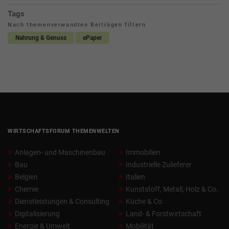
Tags
Nach themenverwandten Beiträgen filtern
Nahrung & Genuss
ePaper
WIRTSCHAFTSFORUM THEMENWELTEN
Anlagen- und Maschinenbau
Immobilien
Bau
Industrielle Zulieferer
Belgien
Italien
Chemie
Kunststoff, Metall, Holz & Co.
Dienstleistungen & Consulting
Küche & Co.
Digitalisierung
Land- & Forstwirtschaft
Energie & Umwelt
Mobilität