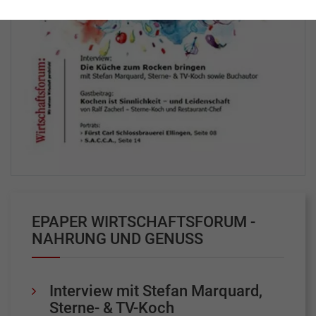
EPAPER WIRTSCHAFTSFORUM -
NAHRUNG UND GENUSS
Interview mit Stefan Marquard,
Sterne- & TV-Koch