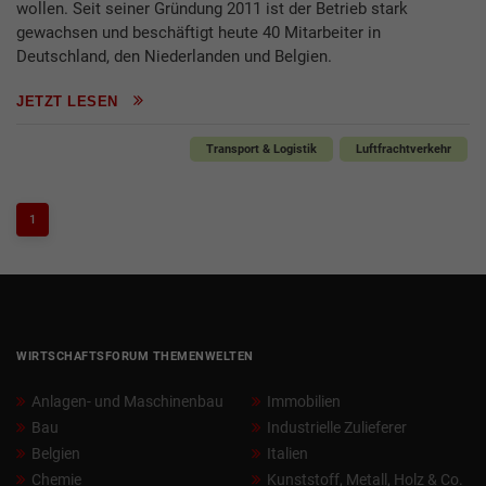
wollen. Seit seiner Gründung 2011 ist der Betrieb stark
gewachsen und beschäftigt heute 40 Mitarbeiter in
Deutschland, den Niederlanden und Belgien.
JETZT LESEN
Transport & Logistik
Luftfrachtverkehr
1
WIRTSCHAFTSFORUM THEMENWELTEN
Anlagen- und Maschinenbau
Immobilien
Bau
Industrielle Zulieferer
Belgien
Italien
Chemie
Kunststoff, Metall, Holz & Co.