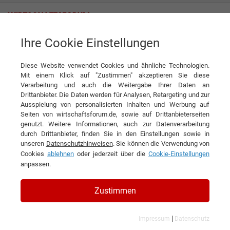
Ihre Cookie Einstellungen
Themenwelten
Transport & Logistik
Luftfrachtverkehr
Diese Website verwendet Cookies und ähnliche Technologien.
Mit einem Klick auf "Zustimmen" akzeptieren Sie diese
Verarbeitung und auch die Weitergabe Ihrer Daten an
Drittanbieter. Die Daten werden für Analysen, Retargeting und zur
Ausspielung von personalisierten Inhalten und Werbung auf
LUFTFRACHTVERKEHR
Seiten von wirtschaftsforum.de, sowie auf Drittanbieterseiten
genutzt. Weitere Informationen, auch zur Datenverarbeitung
durch Drittanbieter, finden Sie in den Einstellungen sowie in
1
unseren
Datenschutzhinweisen
. Sie können die Verwendung von
Cookies
ablehnen
oder jederzeit über die
Cookie-Einstellungen
Filtern nach Kategorie:
Filtern nach Land:
anpassen.
5 Ergebnisse gefunden
Zustimmen
Angezeigt werden die Ergebnisse: 1 bis 5
|
Impressum
Datenschutz