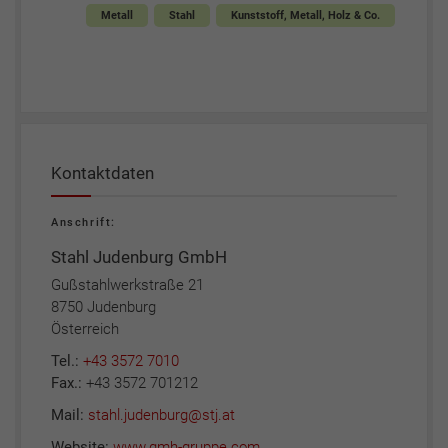
Metall
Stahl
Kunststoff, Metall, Holz & Co.
Kontaktdaten
Anschrift:
Stahl Judenburg GmbH
Gußstahlwerkstraße 21
8750 Judenburg
Österreich
Tel.:
+43 3572 7010
Fax.:
+43 3572 701212
Mail:
stahl.judenburg@stj.at
Website:
www.gmh-gruppe.com