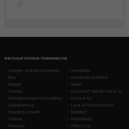
WIRTSCHAFTSFORUM THEMENWELTEN
Anlagen- und Maschinenbau
Immobilien
Bau
Industrielle Zulieferer
Belgien
Italien
Chemie
Kunststoff, Metall, Holz & Co.
Dienstleistungen & Consulting
Küche & Co.
Digitalisierung
Land- & Forstwirtschaft
Energie & Umwelt
Mobilität
Fashion
Niederlande
Finanzen
Office & Co.