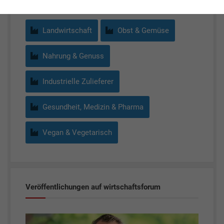
Landwirtschaft
Obst & Gemüse
Nahrung & Genuss
Industrielle Zulieferer
Gesundheit, Medizin & Pharma
Vegan & Vegetarisch
Veröffentlichungen auf wirtschaftsforum