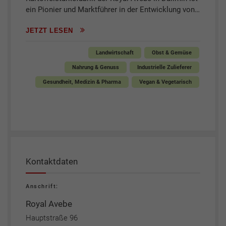
ein Pionier und Marktführer in der Entwicklung von…
JETZT LESEN
Landwirtschaft
Obst & Gemüse
Nahrung & Genuss
Industrielle Zulieferer
Gesundheit, Medizin & Pharma
Vegan & Vegetarisch
Kontaktdaten
Anschrift:
Royal Avebe
Hauptstraße 96