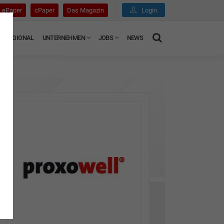
ePaper
cPaper
Das Magazin
Login
REGIONAL
UNTERNEHMEN
JOBS
NEWS