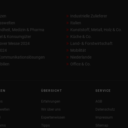
nzen
Industrielle Zulieferer
sswelten
Italien
dheit, Medizin & Pharma
Kunststoff, Metall, Holz & Co.
el & Konsumgüter
Küche & Co.
over Messe 2024
Land- & Forstwirtschaft
2024
Mobilität
 Kommunikationslösungen
Niederlande
ilien
Office & Co.
KEN
ÜBERSICHT
SERVICE
ws
Erfahrungen
AGB
welten
Wir über uns
Datenschutz
l
Expertenwissen
Impressum
oms
Tipps
Sitemap