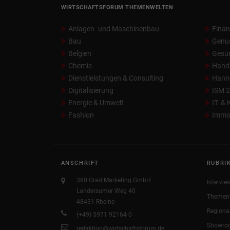
WIRTSCHAFTSFORUM THEMENWELTEN
Anlagen- und Maschinenbau
Fina
Bau
Genu
Belgien
Gesun
Chemie
Hand
Dienstleistungen & Consulting
Hann
Digitalisierung
ISM 
Energie & Umwelt
IT- &
Fashion
Immob
ANSCHRIFT
RUBRI
360 Grad Marketing GmbH
Intervie
Landersumer Weg 40
Themen
48431 Rheine
Regiona
(+49) 5971 92164-0
Showro
redaktion@wirtschaftsforum.de