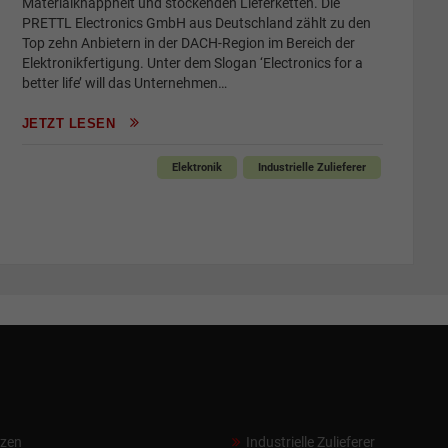
Materialknappheit und stockenden Lieferketten. Die
PRETTL Electronics GmbH aus Deutschland zählt zu den
Top zehn Anbietern in der DACH-Region im Bereich der
Elektronikfertigung. Unter dem Slogan ‘Electronics for a
better life’ will das Unternehmen…
JETZT LESEN
Elektronik
Industrielle Zulieferer
nzen
Industrielle Zulieferer