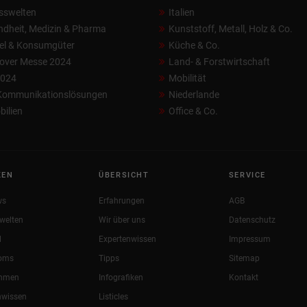
sswelten
Italien
dheit, Medizin & Pharma
Kunststoff, Metall, Holz & Co.
el & Konsumgüter
Küche & Co.
over Messe 2024
Land- & Forstwirtschaft
2024
Mobilität
 Kommunikationslösungen
Niederlande
ilien
Office & Co.
KEN
ÜBERSICHT
SERVICE
ws
Erfahrungen
AGB
welten
Wir über uns
Datenschutz
l
Expertenwissen
Impressum
oms
Tipps
Sitemap
ehmen
Infografiken
Kontakt
nwissen
Listicles