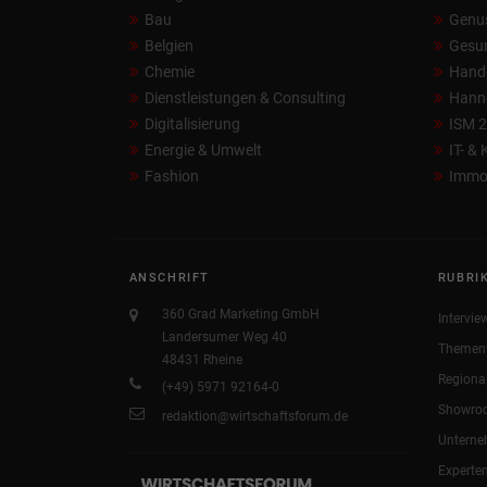
Bau
Genu
Belgien
Gesun
Chemie
Hand
Dienstleistungen & Consulting
Hann
Digitalisierung
ISM 
Energie & Umwelt
IT- &
Fashion
Immob
ANSCHRIFT
RUBRI
360 Grad Marketing GmbH
Intervie
Landersumer Weg 40
Themen
48431 Rheine
Regiona
(+49) 5971 92164-0
Showro
redaktion@wirtschaftsforum.de
Untern
Experte