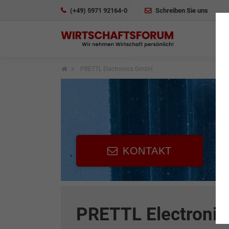
(+49) 5971 92164-0
Schreiben Sie uns
PRETTL Electronics GmbH
KONTAKT
PRETTL Electroni