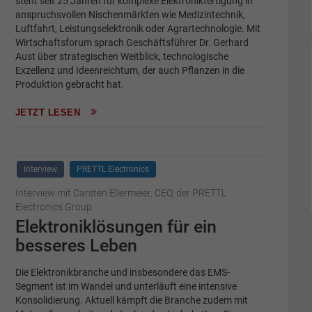
steht seit 25 Jahren für komplexe Elektronikfertigung in
anspruchsvollen Nischenmärkten wie Medizintechnik,
Luftfahrt, Leistungselektronik oder Agrartechnologie. Mit
Wirtschaftsforum sprach Geschäftsführer Dr. Gerhard
Aust über strategischen Weitblick, technologische
Exzellenz und Ideenreichtum, der auch Pflanzen in die
Produktion gebracht hat.
JETZT LESEN
Interview
PRETTL Electronics
Interview mit Carsten Ellermeier, CEO, der PRETTL
Electronics Group
Elektroniklösungen für ein
besseres Leben
Die Elektronikbranche und insbesondere das EMS-
Segment ist im Wandel und unterläuft eine intensive
Konsolidierung. Aktuell kämpft die Branche zudem mit