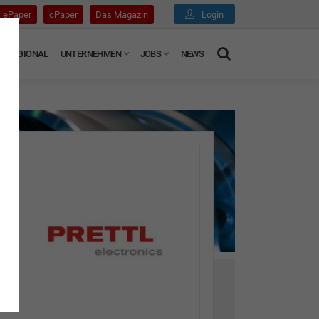
ePaper
cPaper
Das Magazin
Login
REGIONAL
UNTERNEHMEN
JOBS
NEWS