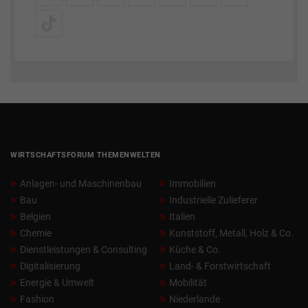
WIRTSCHAFTSFORUM THEMENWELTEN
Anlagen- und Maschinenbau
Immobilien
Bau
Industrielle Zulieferer
Belgien
Italien
Chemie
Kunststoff, Metall, Holz & Co.
Dienstleistungen & Consulting
Küche & Co.
Digitalisierung
Land- & Forstwirtschaft
Energie & Umwelt
Mobilität
Fashion
Niederlande