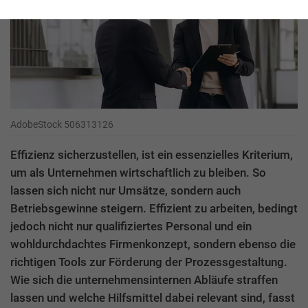
AdobeStock 506313126
Effizienz sicherzustellen, ist ein essenzielles Kriterium,
um als Unternehmen wirtschaftlich zu bleiben. So
lassen sich nicht nur Umsätze, sondern auch
Betriebsgewinne steigern. Effizient zu arbeiten, bedingt
jedoch nicht nur qualifiziertes Personal und ein
wohldurchdachtes Firmenkonzept, sondern ebenso die
richtigen Tools zur Förderung der Prozessgestaltung.
Wie sich die unternehmensinternen Abläufe straffen
lassen und welche Hilfsmittel dabei relevant sind, fasst