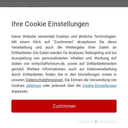
Ihre Cookie Einstellungen
News
Reibungsloser Ablauf im Betrieb
Diese Website verwendet Cookies und ähnliche Technologien.
News
Mit einem Klick auf "Zustimmen" akzeptieren Sie diese
Verarbeitung und auch die Weitergabe Ihrer Daten an
DIESEN ARTIKEL EMPFEHLEN
Drittanbieter. Die Daten werden für Analysen, Retargeting und zur
Ausspielung von personalisierten Inhalten und Werbung auf
Seiten von wirtschaftsforum.de, sowie auf Drittanbieterseiten
Reibungsloser Ablauf im Betrieb
genutzt. Weitere Informationen, auch zur Datenverarbeitung
durch Drittanbieter, finden Sie in den Einstellungen sowie in
unseren
Datenschutzhinweisen
. Sie können die Verwendung von
Betriebliche Prozesse auf dem Prüfstand:
Cookies
ablehnen
oder jederzeit über die
Cookie-Einstellungen
Tipps für das Gelingen reibungsloser
anpassen.
Betriebsabläufe
Zustimmen
|
Impressum
Datenschutz