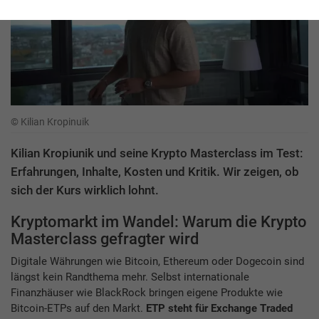
© Kilian Kropinuik
Kilian Kropiunik und seine Krypto Masterclass im Test:
Erfahrungen, Inhalte, Kosten und Kritik. Wir zeigen, ob
sich der Kurs wirklich lohnt.
Kryptomarkt im Wandel: Warum die Krypto
Masterclass gefragter wird
Digitale Währungen wie Bitcoin, Ethereum oder Dogecoin sind
längst kein Randthema mehr. Selbst internationale
Finanzhäuser wie BlackRock bringen eigene Produkte wie
Bitcoin-ETPs auf den Markt.
ETP steht für Exchange Traded