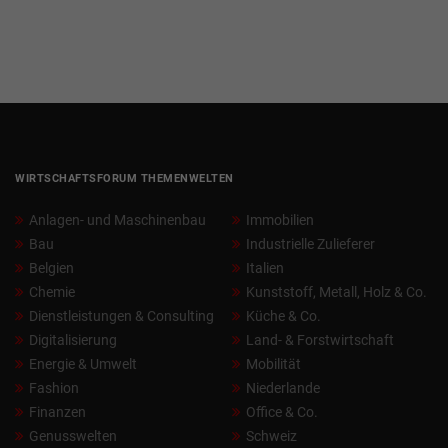
WIRTSCHAFTSFORUM THEMENWELTEN
Anlagen- und Maschinenbau
Immobilien
Bau
Industrielle Zulieferer
Belgien
Italien
Chemie
Kunststoff, Metall, Holz & Co.
Dienstleistungen & Consulting
Küche & Co.
Digitalisierung
Land- & Forstwirtschaft
Energie & Umwelt
Mobilität
Fashion
Niederlande
Finanzen
Office & Co.
Genusswelten
Schweiz