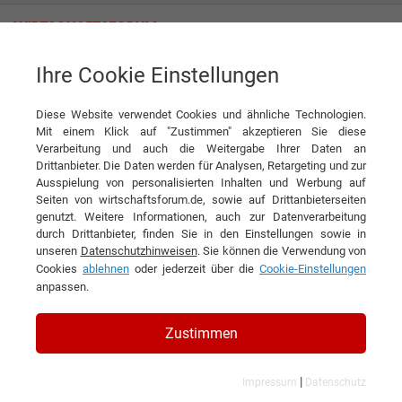
Ihre Cookie Einstellungen
News
Kilian Kropiunik Erfahrungen – was steckt hinter der Krypto
Masterclass?
Diese Website verwendet Cookies und ähnliche Technologien.
Mit einem Klick auf "Zustimmen" akzeptieren Sie diese
News
Verarbeitung und auch die Weitergabe Ihrer Daten an
Drittanbieter. Die Daten werden für Analysen, Retargeting und zur
Ausspielung von personalisierten Inhalten und Werbung auf
DIESEN ARTIKEL EMPFEHLEN
Seiten von wirtschaftsforum.de, sowie auf Drittanbieterseiten
genutzt. Weitere Informationen, auch zur Datenverarbeitung
durch Drittanbieter, finden Sie in den Einstellungen sowie in
Kilian Kropiunik Erfahrungen –
unseren
Datenschutzhinweisen
. Sie können die Verwendung von
Cookies
ablehnen
oder jederzeit über die
Cookie-Einstellungen
was steckt hinter der Krypto
anpassen.
Masterclass?
Zustimmen
|
Impressum
Datenschutz