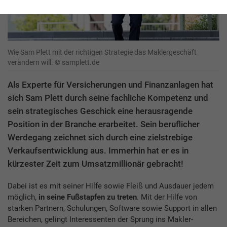
Wie Sam Plett mit der richtigen Strategie das Maklergeschäft
verändern will. © samplett.de
Als Experte für Versicherungen und Finanzanlagen hat
sich Sam Plett durch seine fachliche Kompetenz und
sein strategisches Geschick eine herausragende
Position in der Branche erarbeitet. Sein beruflicher
Werdegang zeichnet sich durch eine zielstrebige
Verkaufsentwicklung aus. Immerhin hat er es in
kürzester Zeit zum Umsatzmillionär gebracht!
Dabei ist es mit seiner Hilfe sowie Fleiß und Ausdauer jedem
möglich,
in seine Fußstapfen zu treten
. Mit der Hilfe von
starken Partnern, Schulungen, Software sowie Support in allen
Bereichen, gelingt Interessenten der Sprung ins Makler-