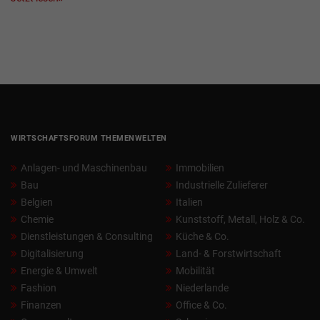
WIRTSCHAFTSFORUM THEMENWELTEN
Anlagen- und Maschinenbau
Immobilien
Bau
Industrielle Zulieferer
Belgien
Italien
Chemie
Kunststoff, Metall, Holz & Co.
Dienstleistungen & Consulting
Küche & Co.
Digitalisierung
Land- & Forstwirtschaft
Energie & Umwelt
Mobilität
Fashion
Niederlande
Finanzen
Office & Co.