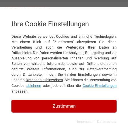
Ihre Cookie Einstellungen
News
Durchbruch im Maklergeschäft: Die Methode von Sam Plett
Diese Website verwendet Cookies und ähnliche Technologien.
News
Mit einem Klick auf "Zustimmen" akzeptieren Sie diese
Verarbeitung und auch die Weitergabe Ihrer Daten an
DIESEN ARTIKEL EMPFEHLEN
Drittanbieter. Die Daten werden für Analysen, Retargeting und zur
Ausspielung von personalisierten Inhalten und Werbung auf
Seiten von wirtschaftsforum.de, sowie auf Drittanbieterseiten
Durchbruch im Maklergeschäft:
genutzt. Weitere Informationen, auch zur Datenverarbeitung
durch Drittanbieter, finden Sie in den Einstellungen sowie in
Die Methode von Sam Plett
unseren
Datenschutzhinweisen
. Sie können die Verwendung von
Cookies
ablehnen
oder jederzeit über die
Cookie-Einstellungen
anpassen.
Zustimmen
|
Impressum
Datenschutz