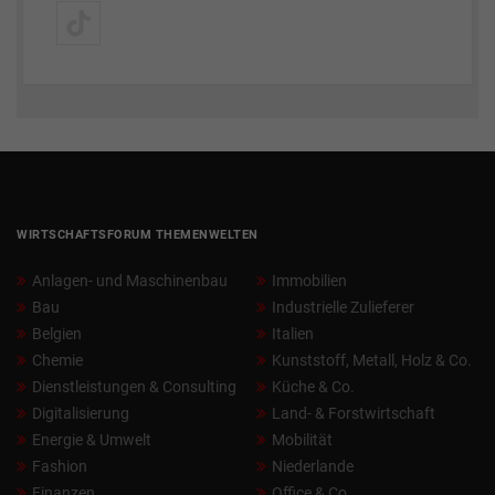
WIRTSCHAFTSFORUM THEMENWELTEN
Anlagen- und Maschinenbau
Immobilien
Bau
Industrielle Zulieferer
Belgien
Italien
Chemie
Kunststoff, Metall, Holz & Co.
Dienstleistungen & Consulting
Küche & Co.
Digitalisierung
Land- & Forstwirtschaft
Energie & Umwelt
Mobilität
Fashion
Niederlande
Finanzen
Office & Co.