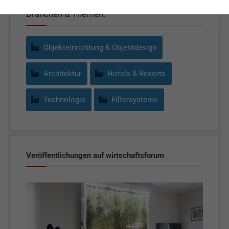
Branchen & Themen:
Objekteinrichtung & Objektdesign
Architektur
Hotels & Resorts
Technologie
Filtersysteme
Veröffentlichungen auf wirtschaftsforum