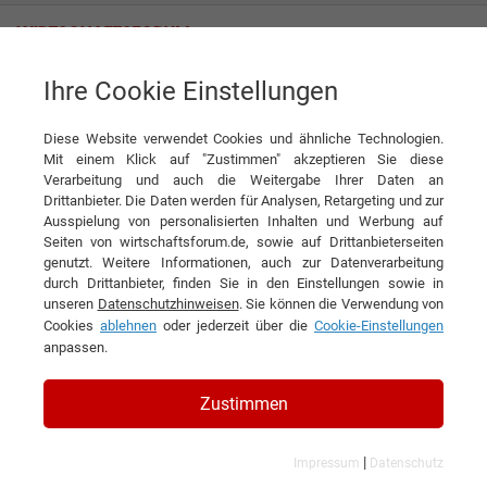
Ihre Cookie Einstellungen
NatureRooms Franke Filter GmbH
Diese Website verwendet Cookies und ähnliche Technologien.
Mit einem Klick auf "Zustimmen" akzeptieren Sie diese
Verarbeitung und auch die Weitergabe Ihrer Daten an
Drittanbieter. Die Daten werden für Analysen, Retargeting und zur
Ausspielung von personalisierten Inhalten und Werbung auf
Seiten von wirtschaftsforum.de, sowie auf Drittanbieterseiten
genutzt. Weitere Informationen, auch zur Datenverarbeitung
KONTAKT
durch Drittanbieter, finden Sie in den Einstellungen sowie in
unseren
Datenschutzhinweisen
. Sie können die Verwendung von
Cookies
ablehnen
oder jederzeit über die
Cookie-Einstellungen
anpassen.
NatureRooms Franke Filter
Zustimmen
GmbH
|
Impressum
Datenschutz