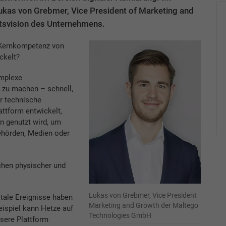
kas von Grebmer, Vice President of Marketing and
ftsvision des Unternehmens.
 Kernkompetenz von
ckelt?
omplexe
 zu machen – schnell,
ür technische
attform entwickelt,
n genutzt wird, um
Behörden, Medien oder
chen physischer und
Lukas von Grebmer, Vice President
ale Ereignisse haben
Marketing and Growth der Maltego
ispiel kann Hetze auf
Technologies GmbH
sere Plattform