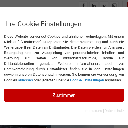
INTERVIEWS
THEMENWELTEN
Ihre Cookie Einstellungen
Diese Website verwendet Cookies und ähnliche Technologien. Mit einem
x: eine offene Plattform für digitale Aufklärung
Klick auf "Zustimmen" akzeptieren Sie diese Verarbeitung und auch die
Weitergabe Ihrer Daten an Drittanbieter. Die Daten werden für Analysen,
Retargeting und zur Ausspielung von personalisierten Inhalten und
Werbung auf Seiten von wirtschaftsforum.de, sowie auf
Drittanbieterseiten genutzt. Weitere Informationen, auch zur
x: eine offene Plattform
Datenverarbeitung durch Drittanbieter, finden Sie in den Einstellungen
sowie in unseren
Datenschutzhinweisen
. Sie können die Verwendung von
ng
Cookies
ablehnen
oder jederzeit über die
Cookie-Einstellungen
anpassen.
esident Marketing and Growth der Maltego
Zustimmen
|
Impressum
Datenschutz