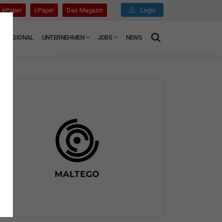
ePaper
cPaper
Das Magazin
Login
REGIONAL
UNTERNEHMEN
JOBS
NEWS