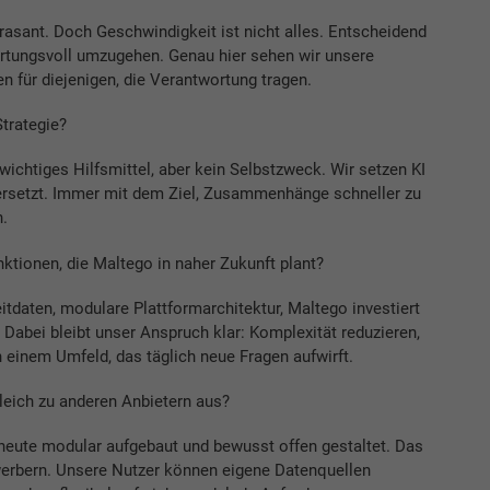
rasant. Doch Geschwindigkeit ist nicht alles. Entscheidend
ortungsvoll umzugehen. Genau hier sehen wir unsere
n für diejenigen, die Verantwortung tragen.
Strategie?
 wichtiges Hilfsmittel, aber kein Selbstzweck. Wir setzen KI
t ersetzt. Immer mit dem Ziel, Zusammenhänge schneller zu
.
ktionen, die Maltego in naher Zukunft plant?
eitdaten, modulare Plattformarchitektur, Maltego investiert
 Dabei bleibt unser Anspruch klar: Komplexität reduzieren,
 einem Umfeld, das täglich neue Fragen aufwirft.
eich zu anderen Anbietern aus?
 heute modular aufgebaut und bewusst offen gestaltet. Das
werbern. Unsere Nutzer können eigene Datenquellen