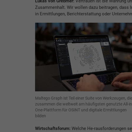
Lukas von Grebmer:
Vertrauen ist die Währung uns
Zusammenhalt. Wir wollen dazu beitragen, dass In
in Ermittlungen, Berichterstattung oder Unterne
Maltego Graph ist Teil einer Suite von Werkzeugen, di
zusammen die weltweit am häufigsten genutzte All-in
One-Plattform für OSINT und digitale Ermittlungen
bilden
Wirtschaftsforum:
Welche He-rausforderungen sehe