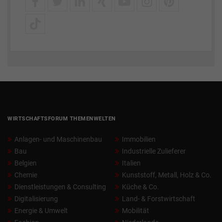
WIRTSCHAFTSFORUM THEMENWELTEN
Anlagen- und Maschinenbau
Immobilien
Bau
Industrielle Zulieferer
Belgien
Italien
Chemie
Kunststoff, Metall, Holz & Co.
Dienstleistungen & Consulting
Küche & Co.
Digitalisierung
Land- & Forstwirtschaft
Energie & Umwelt
Mobilität