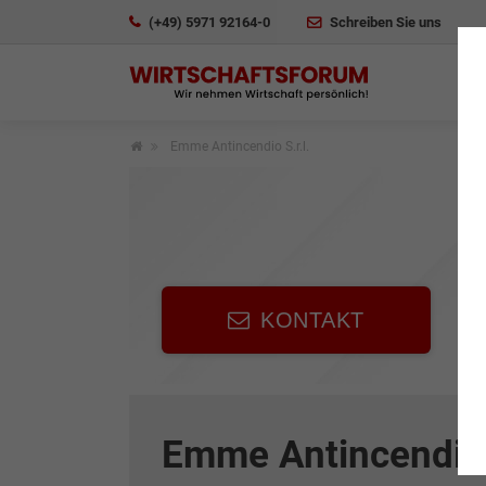
(+49) 5971 92164-0
Schreiben Sie uns
Emme Antincendio S.r.l.
KONTAKT
Emme Antincendio S