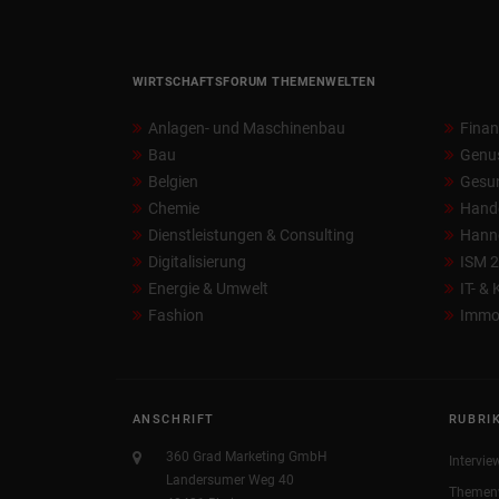
WIRTSCHAFTSFORUM THEMENWELTEN
Anlagen- und Maschinenbau
Fina
Bau
Genu
Belgien
Gesun
Chemie
Hand
Dienstleistungen & Consulting
Hann
Digitalisierung
ISM 
Energie & Umwelt
IT- &
Fashion
Immob
ANSCHRIFT
RUBRI
360 Grad Marketing GmbH
Intervie
Landersumer Weg 40
Themen