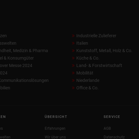
nzen
Industrielle Zulieferer
sswelten
Italien
dheit, Medizin & Pharma
Kunststoff, Metall, Holz & Co.
el & Konsumgüter
Küche & Co.
over Messe 2024
Land- & Forstwirtschaft
2024
Mobilität
 Kommunikationslösungen
Niederlande
ilien
Office & Co.
KEN
ÜBERSICHT
SERVICE
ws
Erfahrungen
AGB
welten
Wir über uns
Datenschutz