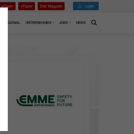
ePaper
cPaper
Das Magazin
Login
REGIONAL
UNTERNEHMEN
JOBS
NEWS