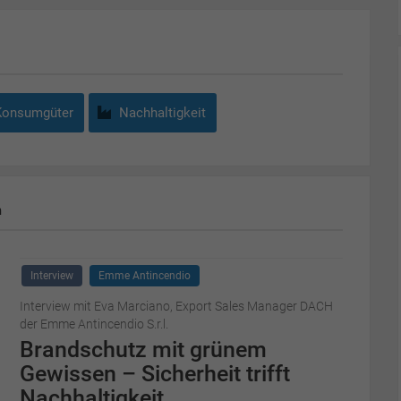
Konsumgüter
Nachhaltigkeit
m
Interview
Emme Antincendio
Interview mit Eva Marciano, Export Sales Manager DACH
der Emme Antincendio S.r.l.
Brandschutz mit grünem
Gewissen – Sicherheit trifft
Nachhaltigkeit