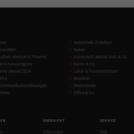
nzen
Industrielle Zulieferer
sswelten
Italien
dheit, Medizin & Pharma
Kunststoff, Metall, Holz & Co.
el & Konsumgüter
Küche & Co.
over Messe 2024
Land- & Forstwirtschaft
2024
Mobilität
 Kommunikationslösungen
Niederlande
ilien
Office & Co.
KEN
ÜBERSICHT
SERVICE
ws
Erfahrungen
AGB