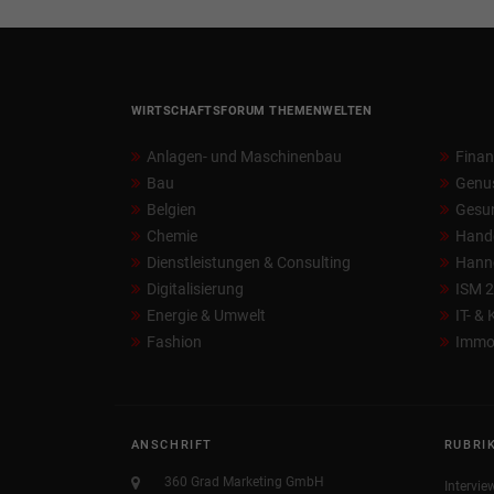
WIRTSCHAFTSFORUM THEMENWELTEN
Anlagen- und Maschinenbau
Fina
Bau
Genu
Belgien
Gesun
Chemie
Hand
Dienstleistungen & Consulting
Hann
Digitalisierung
ISM 
Energie & Umwelt
IT- &
Fashion
Immob
ANSCHRIFT
RUBRI
360 Grad Marketing GmbH
Intervie