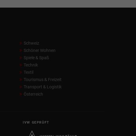
Schweiz
Schöner Wohnen
Spiele & Spaß
Technik
Textil
Tourismus & Freizeit
Transport & Logistik
Österreich
IVW GEPRÜFT