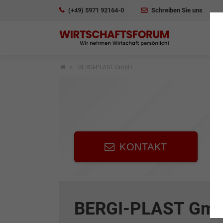
(+49) 5971 92164-0
Schreiben Sie uns
BERGI-PLAST GmbH
KONTAKT
BERGI-PLAST Gm