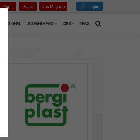
ePaper
cPaper
Das Magazin
Login
REGIONAL
UNTERNEHMEN
JOBS
NEWS