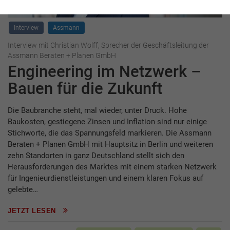
Interview
Assmann
Interview mit Christian Wolff, Sprecher der Geschäftsleitung der
Assmann Beraten + Planen GmbH
Engineering im Netzwerk –
Bauen für die Zukunft
Die Baubranche steht, mal wieder, unter Druck. Hohe
Baukosten, gestiegene Zinsen und Inflation sind nur einige
Stichworte, die das Spannungsfeld markieren. Die Assmann
Beraten + Planen GmbH mit Hauptsitz in Berlin und weiteren
zehn Standorten in ganz Deutschland stellt sich den
Herausforderungen des Marktes mit einem starken Netzwerk
für Ingenieurdienstleistungen und einem klaren Fokus auf
gelebte…
JETZT LESEN