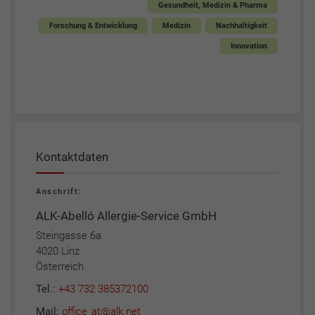
Gesundheit, Medizin & Pharma
Forschung & Entwicklung
Medizin
Nachhaltigkeit
Innovation
Kontaktdaten
Anschrift:
ALK-Abelló Allergie-Service GmbH
Steingasse 6a
4020 Linz
Österreich
Tel.:
+43 732 385372100
Mail:
office_at@alk.net