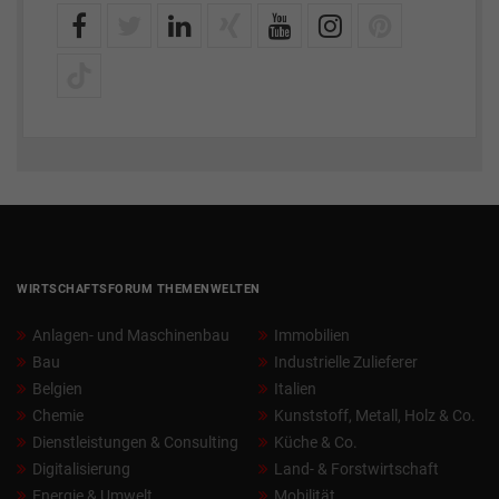
WIRTSCHAFTSFORUM THEMENWELTEN
Anlagen- und Maschinenbau
Immobilien
Bau
Industrielle Zulieferer
Belgien
Italien
Chemie
Kunststoff, Metall, Holz & Co.
Dienstleistungen & Consulting
Küche & Co.
Digitalisierung
Land- & Forstwirtschaft
Energie & Umwelt
Mobilität