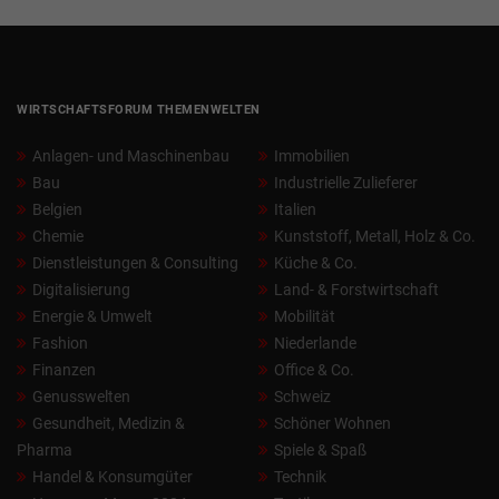
WIRTSCHAFTSFORUM THEMENWELTEN
Anlagen- und Maschinenbau
Immobilien
Bau
Industrielle Zulieferer
Belgien
Italien
Chemie
Kunststoff, Metall, Holz & Co.
Dienstleistungen & Consulting
Küche & Co.
Digitalisierung
Land- & Forstwirtschaft
Energie & Umwelt
Mobilität
Fashion
Niederlande
Finanzen
Office & Co.
Genusswelten
Schweiz
Gesundheit, Medizin &
Schöner Wohnen
Pharma
Spiele & Spaß
Handel & Konsumgüter
Technik