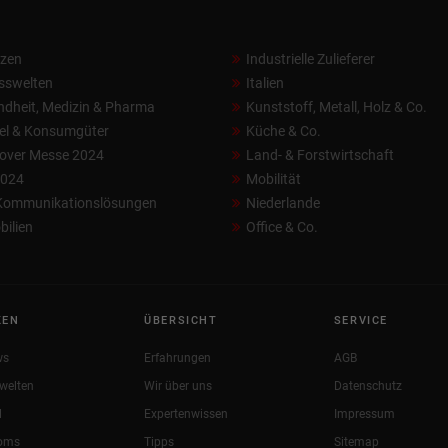
nzen
Industrielle Zulieferer
sswelten
Italien
dheit, Medizin & Pharma
Kunststoff, Metall, Holz & Co.
el & Konsumgüter
Küche & Co.
over Messe 2024
Land- & Forstwirtschaft
2024
Mobilität
 Kommunikationslösungen
Niederlande
ilien
Office & Co.
KEN
ÜBERSICHT
SERVICE
ws
Erfahrungen
AGB
welten
Wir über uns
Datenschutz
l
Expertenwissen
Impressum
oms
Tipps
Sitemap