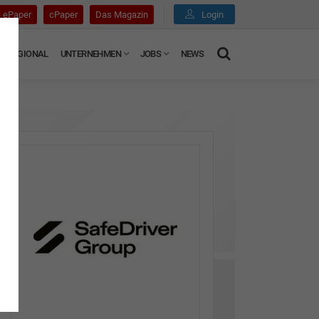
ePaper
cPaper
Das Magazin
Login
REGIONAL
UNTERNEHMEN
JOBS
NEWS