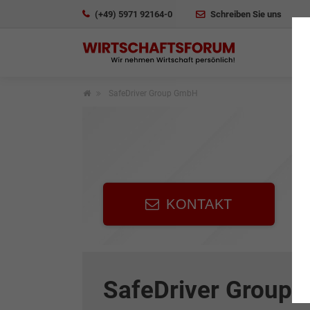
(+49) 5971 92164-0
Schreiben Sie uns
SafeDriver Group GmbH
KONTAKT
SafeDriver Group