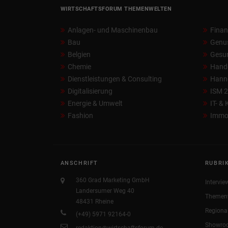
WIRTSCHAFTSFORUM THEMENWELTEN
Anlagen- und Maschinenbau
Fina
Bau
Genu
Belgien
Gesun
Chemie
Hand
Dienstleistungen & Consulting
Hann
Digitalisierung
ISM 
Energie & Umwelt
IT- &
Fashion
Immob
ANSCHRIFT
RUBRI
360 Grad Marketing GmbH
Intervie
Landersumer Weg 40
Themen
48431 Rheine
Regiona
(+49) 5971 92164-0
Showro