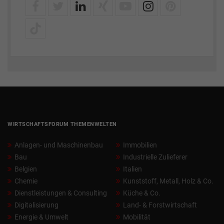
WIRTSCHAFTSFORUM THEMENWELTEN
Anlagen- und Maschinenbau
Immobilien
Bau
Industrielle Zulieferer
Belgien
Italien
Chemie
Kunststoff, Metall, Holz & Co.
Dienstleistungen & Consulting
Küche & Co.
Digitalisierung
Land- & Forstwirtschaft
Energie & Umwelt
Mobilität