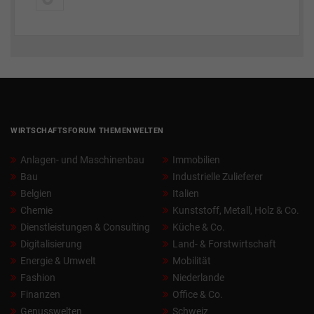
WIRTSCHAFTSFORUM THEMENWELTEN
Anlagen- und Maschinenbau
Immobilien
Bau
Industrielle Zulieferer
Belgien
Italien
Chemie
Kunststoff, Metall, Holz & Co.
Dienstleistungen & Consulting
Küche & Co.
Digitalisierung
Land- & Forstwirtschaft
Energie & Umwelt
Mobilität
Fashion
Niederlande
Finanzen
Office & Co.
Genusswelten
Schweiz