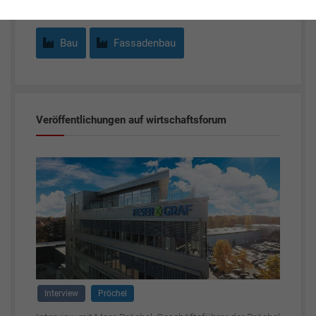
Bau
Fassadenbau
Veröffentlichungen auf wirtschaftsforum
Interview
Pröchel