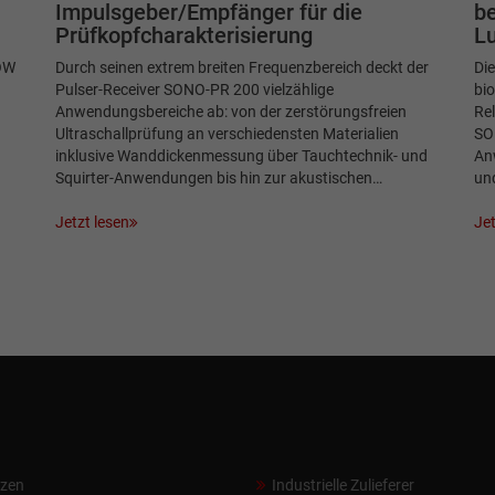
Impulsgeber/Empfänger für die
be
Prüfkopfcharakterisierung
Lu
OW
Durch seinen extrem breiten Frequenzbereich deckt der
Die
Pulser-Receiver SONO-PR 200 vielzählige
bio
Anwendungsbereiche ab: von der zerstörungsfreien
Rel
Ultraschallprüfung an verschiedensten Materialien
SO
inklusive Wanddickenmessung über Tauchtechnik- und
Anw
Squirter-Anwendungen bis hin zur akustischen…
un
Jetzt lesen
Jet
nzen
Industrielle Zulieferer