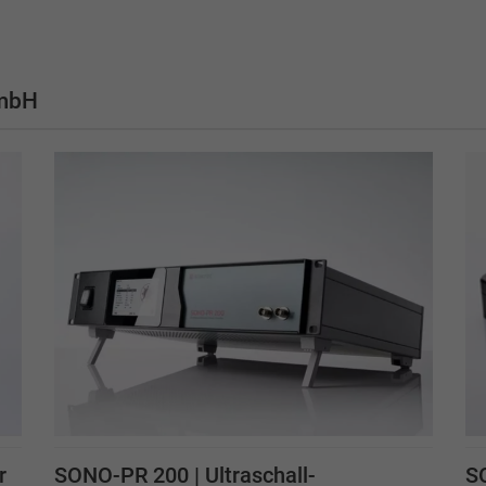
GmbH
r
SONO-PR 200 | Ultraschall-
S