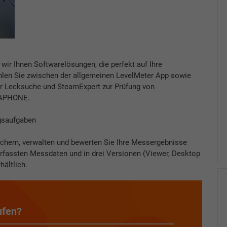
 Ihnen Softwarelösungen, die perfekt auf Ihre
hlen Sie zwischen der allgemeinen LevelMeter App sowie
r Lecksuche und SteamExpert zur Prüfung von
NAPHONE.
gsaufgaben
hern, verwalten und bewerten Sie Ihre Messergebnisse
e erfassten Messdaten und in drei Versionen (Viewer, Desktop
ältlich.
ufen?