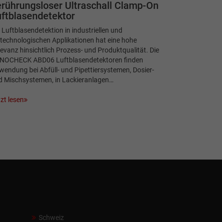
rührungsloser Ultraschall Clamp-On
ftblasendetektor
 Luftblasendetektion in industriellen und
technologischen Applikationen hat eine hohe
evanz hinsichtlich Prozess- und Produktqualität. Die
NOCHECK ABD06 Luftblasendetektoren finden
endung bei Abfüll- und Pipettiersystemen, Dosier-
d Mischsystemen, in Lackieranlagen…
zt lesen
Schweiz