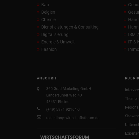
Bau
Genu
Belgien
Gesun
Chemie
Hand
Dienstleistungen & Consulting
Hann
Digitalisierung
ISM 
Energie & Umwelt
IT- &
Fashion
Immob
ANSCHRIFT
RUBRI
360 Grad Marketing GmbH
Intervie
Landersumer Weg 40
Themen
48431 Rheine
Regiona
(+49) 5971 92164-0
Showro
redaktion@wirtschaftsforum.de
Untern
Experte