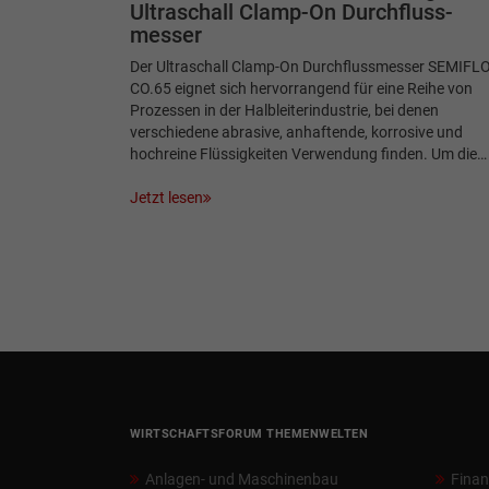
Ultraschall Clamp-On Durchfluss­
messer
Der Ultraschall Clamp-On Durchflussmesser SEMIFL
CO.65 eignet sich hervorrangend für eine Reihe von
Prozessen in der Halbleiterindustrie, bei denen
verschiedene abrasive, anhaftende, korrosive und
hochreine Flüssigkeiten Verwendung finden. Um die…
Jetzt lesen
WIRTSCHAFTSFORUM THEMENWELTEN
Anlagen- und Maschinenbau
Fina