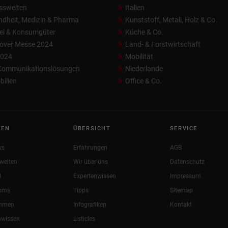
sswelten
Italien
dheit, Medizin & Pharma
Kunststoff, Metall, Holz & Co.
el & Konsumgüter
Küche & Co.
over Messe 2024
Land- & Forstwirtschaft
2024
Mobilität
 Kommunikationslösungen
Niederlande
ilien
Office & Co.
KEN
ÜBERSICHT
SERVICE
ws
Erfahrungen
AGB
welten
Wir über uns
Datenschutz
l
Expertenwissen
Impressum
oms
Tipps
Sitemap
ehmen
Infografiken
Kontakt
nwissen
Listicles