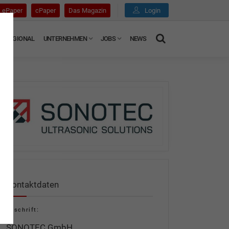
ePaper
cPaper
Das Magazin
Login
REGIONAL
UNTERNEHMEN
JOBS
NEWS
Kontaktdaten
Anschrift:
SONOTEC GmbH