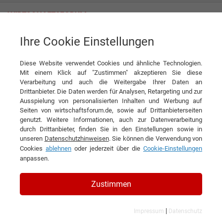
Ihre Cookie Einstellungen
Rathberger GmbH
Blechteile und Baugruppen aus Metall für die Industrie
Diese Website verwendet Cookies und ähnliche Technologien.
Produkt
Mit einem Klick auf "Zustimmen" akzeptieren Sie diese
Rathberger GmbH
Verarbeitung und auch die Weitergabe Ihrer Daten an
Drittanbieter. Die Daten werden für Analysen, Retargeting und zur
DIESEN ARTIKEL EMPFEHLEN
Ausspielung von personalisierten Inhalten und Werbung auf
Seiten von wirtschaftsforum.de, sowie auf Drittanbieterseiten
genutzt. Weitere Informationen, auch zur Datenverarbeitung
Blechteile und Baugruppen aus
durch Drittanbieter, finden Sie in den Einstellungen sowie in
unseren
Datenschutzhinweisen
. Sie können die Verwendung von
Metall für die Industrie
Cookies
ablehnen
oder jederzeit über die
Cookie-Einstellungen
anpassen.
Zustimmen
|
Impressum
Datenschutz