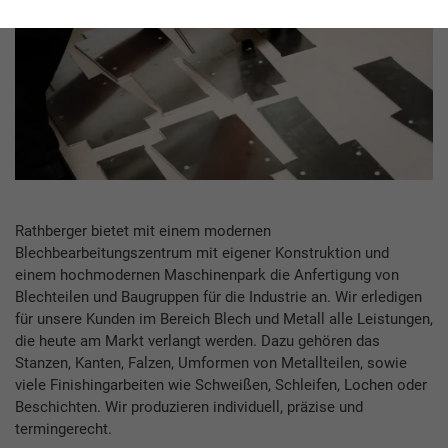
Rathberger bietet mit einem modernen
Blechbearbeitungszentrum mit eigener Konstruktion und
einem hochmodernen Maschinenpark die Anfertigung von
Blechteilen und Baugruppen für die Industrie an. Wir erledigen
für unsere Kunden im Bereich Blech und Metall alle Leistungen,
die heute am Markt verlangt werden. Dazu gehören das
Stanzen, Kanten, Falzen, Umformen von Metallteilen, sowie
viele Finishingarbeiten wie Schweißen, Schleifen, Lochen oder
Beschichten. Wir produzieren individuell, präzise und
termingerecht.