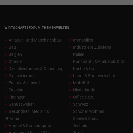
WIRTSCHAFTSFORUM THEMENWELTEN
Anlagen- und Maschinenbau
Immobilien
Bau
Industrielle Zulieferer
Belgien
Italien
Chemie
Kunststoff, Metall, Holz & Co.
Dienstleistungen & Consulting
Küche & Co.
Digitalisierung
Land- & Forstwirtschaft
Energie & Umwelt
Mobilität
Fashion
Niederlande
Finanzen
Office & Co.
Genusswelten
Schweiz
Gesundheit, Medizin &
Schöner Wohnen
Pharma
Spiele & Spaß
Handel & Konsumgüter
Technik
Hannover Messe 2024
Textil