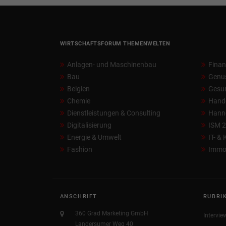
WIRTSCHAFTSFORUM THEMENWELTEN
Anlagen- und Maschinenbau
Fina
Bau
Genu
Belgien
Gesun
Chemie
Hand
Dienstleistungen & Consulting
Hann
Digitalisierung
ISM 
Energie & Umwelt
IT- &
Fashion
Immob
ANSCHRIFT
RUBRI
360 Grad Marketing GmbH
Intervie
Landersumer Weg 40