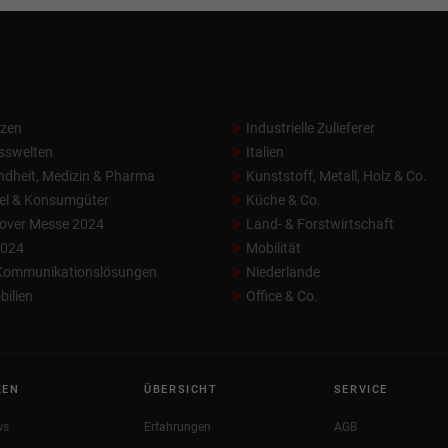
nzen
Industrielle Zulieferer
sswelten
Italien
dheit, Medizin & Pharma
Kunststoff, Metall, Holz & Co.
el & Konsumgüter
Küche & Co.
over Messe 2024
Land- & Forstwirtschaft
2024
Mobilität
 Kommunikationslösungen
Niederlande
ilien
Office & Co.
KEN
ÜBERSICHT
SERVICE
ws
Erfahrungen
AGB