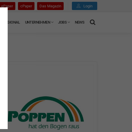
ePaper
cPaper
Das Magazin
Login
REGIONAL
UNTERNEHMEN
JOBS
NEWS