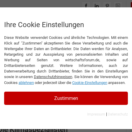
INTERVIEWS
THEMENWELTEN
Ihre Cookie Einstellungen
Diese Website verwendet Cookies und ähnliche Technologien. Mit einem
Klick auf "Zustimmen" akzeptieren Sie diese Verarbeitung und auch die
Weitergabe Ihrer Daten an Drittanbieter. Die Daten werden für Analysen,
Retargeting und zur Ausspielung von personalisierten Inhalten und
Werbung auf Seiten von wirtschaftsforum.de, sowie auf
pen Gewächshausbau
Drittanbieterseiten genutzt. Weitere Informationen, auch zur
Datenverarbeitung durch Drittanbieter, finden Sie in den Einstellungen
sowie in unseren
Datenschutzhinweisen
. Sie können die Verwendung von
Cookies
ablehnen
oder jederzeit über die
Cookie-Einstellungen
anpassen.
Zustimmen
Interview
Poppen
|
Impressum
Datenschutz
nterview mit Jörg Knoblauch, Geschäftsführer der Poppen
ewächshausbau GmbH & Co. KG
Die Klimaspezialisten