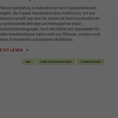
flanzen ganzjährig zu kultivieren ist nur in Gewächshäusern
öglich. Die Poppen Gewächshausbau GmbH & Co. KG aus
dewecht schafft seit über 50 Jahren mit ihren Konstruktionen
ür professionelle Betriebe und Hobbygärtner beste
achstumsbedingungen. Doch die Dächer des Spezialisten für
olien-Gewächshäuser bieten nicht nur Pflanzen, sondern auch
ieren, Futtermitteln und landwirtschaftlichen…
JETZT LESEN
Bau
Land- & Forstwirtschaft
Landwirtschaft