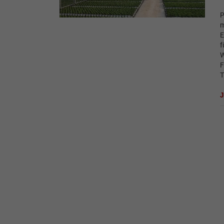
P
m
E
f
W
F
T