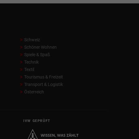
Schweiz
Schöner Wohnen
Spiele & Spaß
Technik
Textil
Tourismus & Freizeit
Transport & Logistik
Österreich
IVW GEPRÜFT