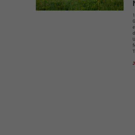
1
G
e
d
U
f
T