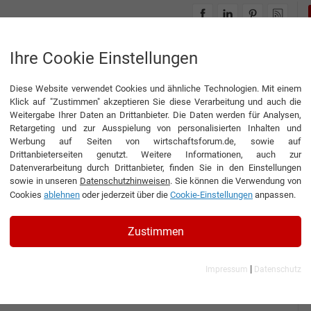
INTERVIEWS
THEMENWELTEN
Ihre Cookie Einstellungen
Diese Website verwendet Cookies und ähnliche Technologien. Mit einem
Klick auf "Zustimmen" akzeptieren Sie diese Verarbeitung und auch die
Weitergabe Ihrer Daten an Drittanbieter. Die Daten werden für Analysen,
Retargeting und zur Ausspielung von personalisierten Inhalten und
Werbung auf Seiten von wirtschaftsforum.de, sowie auf
 Rose Garten- und
Drittanbieterseiten genutzt. Weitere Informationen, auch zur
Datenverarbeitung durch Drittanbieter, finden Sie in den Einstellungen
bH
sowie in unseren
Datenschutzhinweisen
. Sie können die Verwendung von
Cookies
ablehnen
oder jederzeit über die
Cookie-Einstellungen
anpassen.
Zustimmen
Interview
Peter Rose
|
Impressum
Datenschutz
nterview mit Dip.-Ing. (FH) Peter Rose, Inhaber und
eschäftsführer der Peter Rose Garten- und Landschaftsbau
GmbH