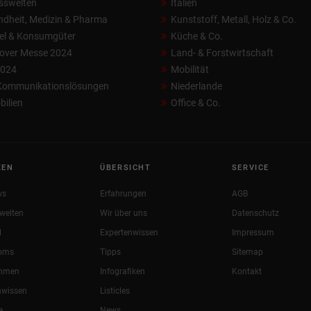
sswelten
Italien
dheit, Medizin & Pharma
Kunststoff, Metall, Holz & Co.
el & Konsumgüter
Küche & Co.
over Messe 2024
Land- & Forstwirtschaft
2024
Mobilität
 Kommunikationslösungen
Niederlande
ilien
Office & Co.
KEN
ÜBERSICHT
SERVICE
ws
Erfahrungen
AGB
welten
Wir über uns
Datenschutz
l
Expertenwissen
Impressum
oms
Tipps
Sitemap
ehmen
Infografiken
Kontakt
nwissen
Listicles
e
News