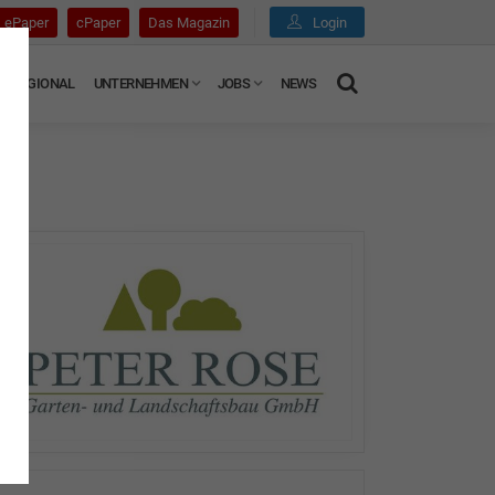
ePaper
cPaper
Das Magazin
Login
REGIONAL
UNTERNEHMEN
JOBS
NEWS