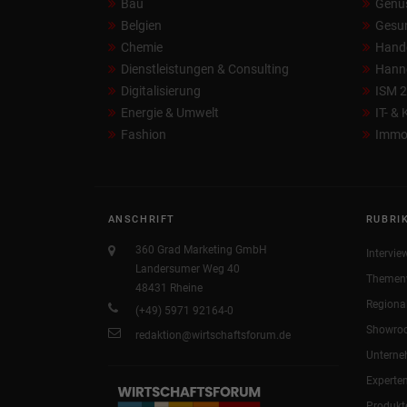
Bau
Genu
Belgien
Gesun
Chemie
Hand
Dienstleistungen & Consulting
Hann
Digitalisierung
ISM 
Energie & Umwelt
IT- &
Fashion
Immob
ANSCHRIFT
RUBRI
360 Grad Marketing GmbH
Intervie
Landersumer Weg 40
Themen
48431 Rheine
Regiona
(+49) 5971 92164-0
Showro
redaktion@wirtschaftsforum.de
Untern
Experte
Produkt