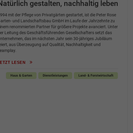
Natürlich gestalten, nachhaltig leben
994 mit der Pflege von Privatgärten gestartet, ist die Peter Rose
arten- und Landschaftsbau GmbH im Laufe der Jahrzehnte zu
inem renommierten Partner für größere Projekte avanciert. Unter
er Leitung des Geschäftsführenden Gesellschafters setzt das
nternehmen, das im nächsten Jahr sein 30-jähriges Jubiläum
eiert, aus Überzeugung auf Qualität, Nachhaltigkeit und
eamplay.
JETZT LESEN
Haus & Garten
Dienstleistungen
Land- & Forstwirtschaft