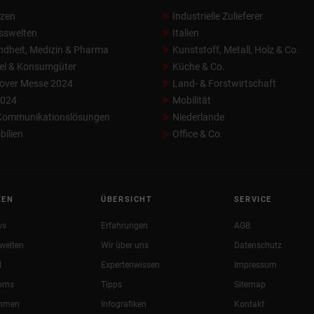
nzen
Industrielle Zulieferer
sswelten
Italien
dheit, Medizin & Pharma
Kunststoff, Metall, Holz & Co.
el & Konsumgüter
Küche & Co.
over Messe 2024
Land- & Forstwirtschaft
2024
Mobilität
 Kommunikationslösungen
Niederlande
ilien
Office & Co.
KEN
ÜBERSICHT
SERVICE
ws
Erfahrungen
AGB
welten
Wir über uns
Datenschutz
l
Expertenwissen
Impressum
oms
Tipps
Sitemap
ehmen
Infografiken
Kontakt