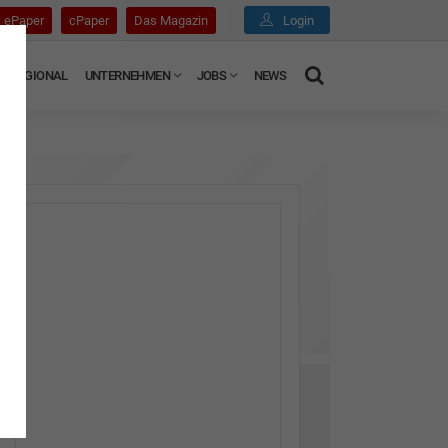
ePaper
cPaper
Das Magazin
Login
REGIONAL
UNTERNEHMEN
JOBS
NEWS