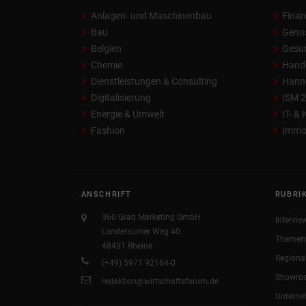
Anlagen- und Maschinenbau
Fina
Bau
Genu
Belgien
Gesun
Chemie
Hand
Dienstleistungen & Consulting
Hann
Digitalisierung
ISM 
Energie & Umwelt
IT- &
Fashion
Immob
ANSCHRIFT
RUBRI
360 Grad Marketing GmbH
Intervie
Landersumer Weg 40
Themen
48431 Rheine
Regiona
(+49) 5971 92164-0
Showro
redaktion@wirtschaftsforum.de
Untern