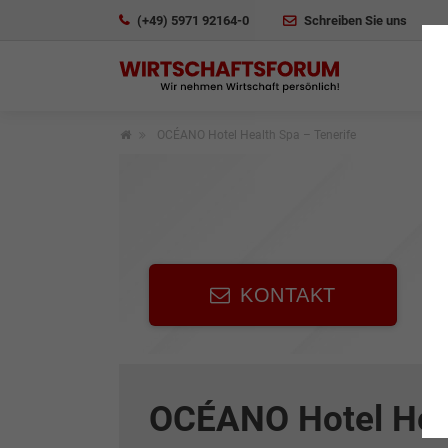
(+49) 5971 92164-0
Schreiben Sie uns
OCÉANO Hotel Health Spa – Tenerife
KONTAKT
OCÉANO Hotel Heal