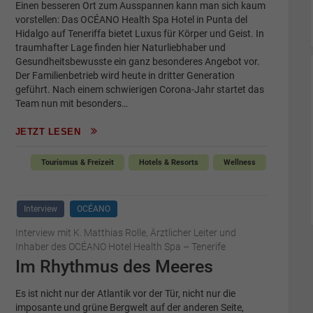
Einen besseren Ort zum Ausspannen kann man sich kaum
vorstellen: Das OCÉANO Health Spa Hotel in Punta del
Hidalgo auf Teneriffa bietet Luxus für Körper und Geist. In
traumhafter Lage finden hier Naturliebhaber und
Gesundheitsbewusste ein ganz besonderes Angebot vor.
Der Familienbetrieb wird heute in dritter Generation
geführt. Nach einem schwierigen Corona-Jahr startet das
Team nun mit besonders…
JETZT LESEN
Tourismus & Freizeit
Hotels & Resorts
Wellness
Interview
OCÉANO
Interview mit K. Matthias Rolle, Ärztlicher Leiter und
Inhaber des OCÉANO Hotel Health Spa – Tenerife
Im Rhythmus des Meeres
Es ist nicht nur der Atlantik vor der Tür, nicht nur die
imposante und grüne Bergwelt auf der anderen Seite,