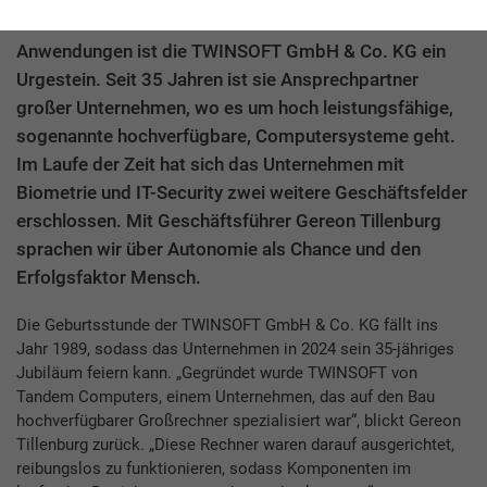
Als IT-Dienstleister für unternehmenskritische
Anwendungen ist die TWINSOFT GmbH & Co. KG ein
Urgestein. Seit 35 Jahren ist sie Ansprechpartner
großer Unternehmen, wo es um hoch leistungsfähige,
sogenannte hochverfügbare, Computersysteme geht.
Im Laufe der Zeit hat sich das Unternehmen mit
Biometrie und IT-Security zwei weitere Geschäftsfelder
erschlossen. Mit Geschäftsführer Gereon Tillenburg
sprachen wir über Autonomie als Chance und den
Erfolgsfaktor Mensch.
Die Geburtsstunde der TWINSOFT GmbH & Co. KG fällt ins
Jahr 1989, sodass das Unternehmen in 2024 sein 35-jähriges
Jubiläum feiern kann. „Gegründet wurde TWINSOFT von
Tandem Computers, einem Unternehmen, das auf den Bau
hochverfügbarer Großrechner spezialisiert war“, blickt Gereon
Tillenburg zurück. „Diese Rechner waren darauf ausgerichtet,
reibungslos zu funktionieren, sodass Komponenten im