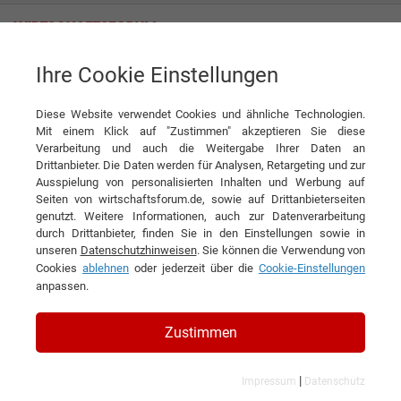
Ihre Cookie Einstellungen
News
IT-Dienstleister für besondere Ansprüche
Diese Website verwendet Cookies und ähnliche Technologien.
News
Mit einem Klick auf "Zustimmen" akzeptieren Sie diese
TWINSOFT GmbH & Co. KG Gesellschaft für Softwareentwicklung
Verarbeitung und auch die Weitergabe Ihrer Daten an
Drittanbieter. Die Daten werden für Analysen, Retargeting und zur
DIESEN ARTIKEL EMPFEHLEN
Ausspielung von personalisierten Inhalten und Werbung auf
Seiten von wirtschaftsforum.de, sowie auf Drittanbieterseiten
genutzt. Weitere Informationen, auch zur Datenverarbeitung
IT-Dienstleister für besondere
durch Drittanbieter, finden Sie in den Einstellungen sowie in
unseren
Datenschutzhinweisen
. Sie können die Verwendung von
Ansprüche
Cookies
ablehnen
oder jederzeit über die
Cookie-Einstellungen
anpassen.
Interview mit Gereon Tillenburg,
Zustimmen
Geschäftsführer der TWINSOFT GmbH &
Co. KG
|
Impressum
Datenschutz