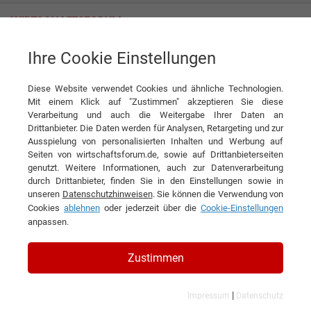
Ihre Cookie Einstellungen
Empalis Consulting GmbH
WebKo Ransomware-sichere Backups: KI-gestütztes Malware Scanning -
kostenfreie Anmeldung!
Diese Website verwendet Cookies und ähnliche Technologien.
Mit einem Klick auf "Zustimmen" akzeptieren Sie diese
News
Empalis Consulting GmbH
Verarbeitung und auch die Weitergabe Ihrer Daten an
Drittanbieter. Die Daten werden für Analysen, Retargeting und zur
Ausspielung von personalisierten Inhalten und Werbung auf
DIESEN ARTIKEL EMPFEHLEN
Seiten von wirtschaftsforum.de, sowie auf Drittanbieterseiten
genutzt. Weitere Informationen, auch zur Datenverarbeitung
durch Drittanbieter, finden Sie in den Einstellungen sowie in
WebKo Ransomware-sichere
unseren
Datenschutzhinweisen
. Sie können die Verwendung von
Cookies
ablehnen
oder jederzeit über die
Cookie-Einstellungen
Backups: KI-gestütztes Malware
anpassen.
Scanning - kostenfreie
Anmeldung!
Zustimmen
|
Impressum
Datenschutz