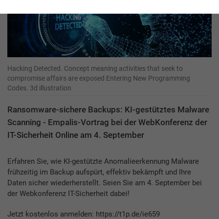
Hacking Detected. Concept meaning activities that seek to
compromise affairs are exposed Entering New Programming
Codes. 3d illustration
Ransomware-sichere Backups: KI-gestütztes Malware
Scanning - Empalis-Vortrag bei der WebKonferenz der
IT-Sicherheit Online am 4. September
Erfahren Sie, wie KI-gestützte Anomalieerkennung Malware
frühzeitig im Backup aufspürt, effektiv bekämpft und Ihre
Daten sicher wiederherstellt. Seien Sie am 4. September bei
der Webkonferenz IT-Sicherheit dabei!
Jetzt kostenlos anmelden: https://t1p.de/ie659