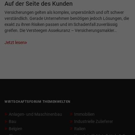
Auf der Seite des Kunden
Versicherungen gelten als komplex, unpersönlich und oft schwer
verständlich. Gerade Unternehmen benötigen jedoch Lösungen, die
exakt zu ihren Risiken passen und im Schadenfall zuverlässig
greifen. Die Versteegen Assekuranz – Versicherungsmakler…
Jetzt lesen
WIRTSCHAFTSFORUM THEMENWELTEN
Anlagen- und Maschinenbau
Immobilien
Bau
Industrielle Zulieferer
Belgien
Italien