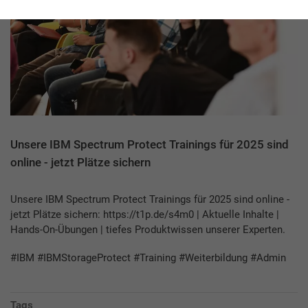
Unsere IBM Spectrum Protect Trainings für 2025 sind
online - jetzt Plätze sichern
Unsere IBM Spectrum Protect Trainings für 2025 sind online -
jetzt Plätze sichern: https://t1p.de/s4m0 | Aktuelle Inhalte |
Hands-On-Übungen | tiefes Produktwissen unserer Experten.
#IBM #IBMStorageProtect #Training #Weiterbildung #Admin
Tags