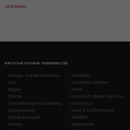
Jetzt lesen
WIRTSCHAFTSFORUM THEMENWELTEN
Anlagen- und Maschinenbau
Immobilien
Bau
Industrielle Zulieferer
Belgien
Italien
Chemie
Kunststoff, Metall, Holz & Co.
Dienstleistungen & Consulting
Küche & Co.
Digitalisierung
Land- & Forstwirtschaft
Energie & Umwelt
Mobilität
Fashion
Niederlande