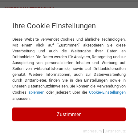
Ihre Cookie Einstellungen
Empalis Consulting GmbH
IBM Spectrum Protect Trainings für 2025
Diese Website verwendet Cookies und ähnliche Technologien.
News
Mit einem Klick auf "Zustimmen" akzeptieren Sie diese
Empalis Consulting GmbH
Verarbeitung und auch die Weitergabe Ihrer Daten an
Drittanbieter. Die Daten werden für Analysen, Retargeting und zur
DIESEN ARTIKEL EMPFEHLEN
Ausspielung von personalisierten Inhalten und Werbung auf
Seiten von wirtschaftsforum.de, sowie auf Drittanbieterseiten
genutzt. Weitere Informationen, auch zur Datenverarbeitung
IBM Spectrum Protect Trainings
durch Drittanbieter, finden Sie in den Einstellungen sowie in
unseren
Datenschutzhinweisen
. Sie können die Verwendung von
für 2025
Cookies
ablehnen
oder jederzeit über die
Cookie-Einstellungen
anpassen.
Zustimmen
|
Impressum
Datenschutz