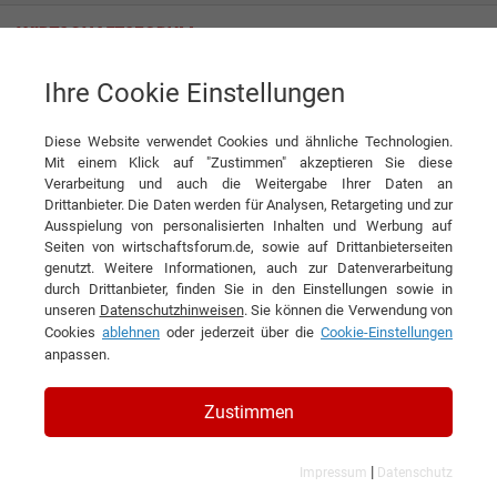
Ihre Cookie Einstellungen
Empalis Consulting GmbH
Hilfeartikel für IT-Admins: DB Backup ist voll
Diese Website verwendet Cookies und ähnliche Technologien.
News
Mit einem Klick auf "Zustimmen" akzeptieren Sie diese
Empalis Consulting GmbH
Verarbeitung und auch die Weitergabe Ihrer Daten an
Drittanbieter. Die Daten werden für Analysen, Retargeting und zur
DIESEN ARTIKEL EMPFEHLEN
Ausspielung von personalisierten Inhalten und Werbung auf
Seiten von wirtschaftsforum.de, sowie auf Drittanbieterseiten
genutzt. Weitere Informationen, auch zur Datenverarbeitung
Hilfeartikel für IT-Admins: DB
durch Drittanbieter, finden Sie in den Einstellungen sowie in
unseren
Datenschutzhinweisen
. Sie können die Verwendung von
Backup ist voll
Cookies
ablehnen
oder jederzeit über die
Cookie-Einstellungen
anpassen.
Zustimmen
|
Impressum
Datenschutz