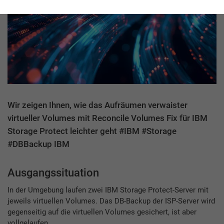
Wir zeigen Ihnen, wie das Aufräumen verwaister
virtueller Volumes mit Reconcile Volumes Fix für IBM
Storage Protect leichter geht #IBM #Storage
#DBBackup IBM
Ausgangssituation
In der Umgebung laufen zwei IBM Storage Protect-Server mit
jeweils virtuellen Volumes. Das DB-Backup der ISP-Server wird
gegenseitig auf die virtuellen Volumes gesichert, ist aber
vollgelaufen.