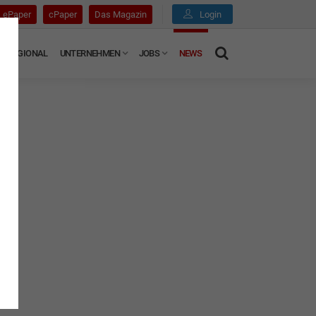
ePaper
cPaper
Das Magazin
Login
REGIONAL
UNTERNEHMEN
JOBS
NEWS