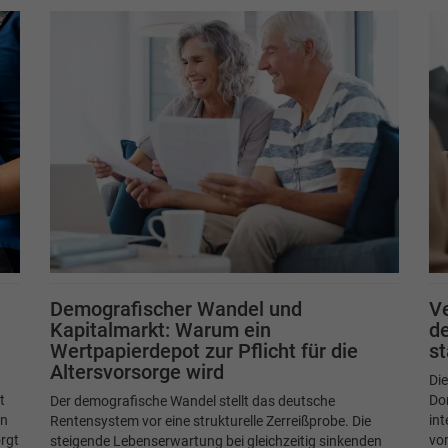
Demografischer Wandel und
Ve
Kapitalmarkt: Warum ein
de
Wertpapierdepot zur Pflicht für die
s
Altersvorsorge wird
Di
t
Do
Der demografische Wandel stellt das deutsche
in
int
Rentensystem vor eine strukturelle Zerreißprobe. Die
rgt
vor
steigende Lebenserwartung bei gleichzeitig sinkenden