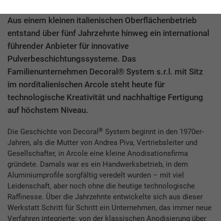
immer stärkere Akzente – technisch wie ästhetisch.
Aus einem kleinen italienischen Oberflächenbetrieb
entstand über fünf Jahrzehnte hinweg ein international
führender Anbieter für innovative
Pulverbeschichtungssysteme. Das
Familienunternehmen Decoral® System s.r.l. mit Sitz
im norditalienischen Arcole steht heute für
technologische Kreativität und nachhaltige Fertigung
auf höchstem Niveau.
®
Die Geschichte von Decoral
System beginnt in den 1970er-
Jahren, als die Mutter von Andrea Piva, Vertriebsleiter und
Gesellschafter, in Arcole eine kleine Anodisationsfirma
gründete. Damals war es ein Handwerksbetrieb, in dem
Aluminiumprofile sorgfältig veredelt wurden – mit viel
Leidenschaft, aber noch ohne die heutige technologische
Raffinesse. Über die Jahrzehnte entwickelte sich aus dieser
Werkstatt Schritt für Schritt ein Unternehmen, das immer neue
Verfahren integrierte: von der klassischen Anodisierung über