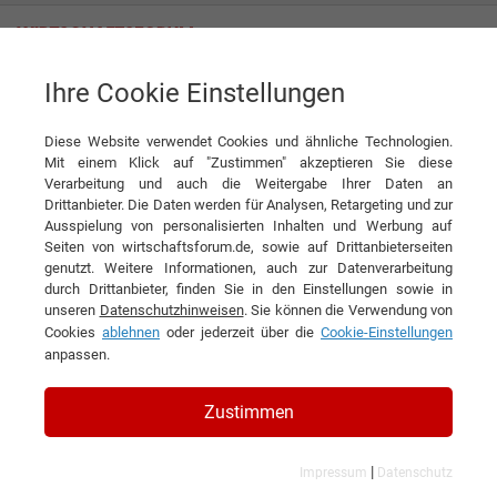
Ihre Cookie Einstellungen
News
Die Farben der Zukunft auf Aluminium
Diese Website verwendet Cookies und ähnliche Technologien.
News
Mit einem Klick auf "Zustimmen" akzeptieren Sie diese
Verarbeitung und auch die Weitergabe Ihrer Daten an
DIESEN ARTIKEL EMPFEHLEN
Drittanbieter. Die Daten werden für Analysen, Retargeting und zur
Ausspielung von personalisierten Inhalten und Werbung auf
Seiten von wirtschaftsforum.de, sowie auf Drittanbieterseiten
Die Farben der Zukunft auf
genutzt. Weitere Informationen, auch zur Datenverarbeitung
durch Drittanbieter, finden Sie in den Einstellungen sowie in
Aluminium
unseren
Datenschutzhinweisen
. Sie können die Verwendung von
Cookies
ablehnen
oder jederzeit über die
Cookie-Einstellungen
Interview mit Andrea Piva General Sales
anpassen.
Manager der Decoral® System s.r.l.
Zustimmen
Ob Fassaden, Fensterprofile oder Designelemente:
|
Impressum
Datenschutz
Dekorative Metallbeschichtungen setzen weltweit