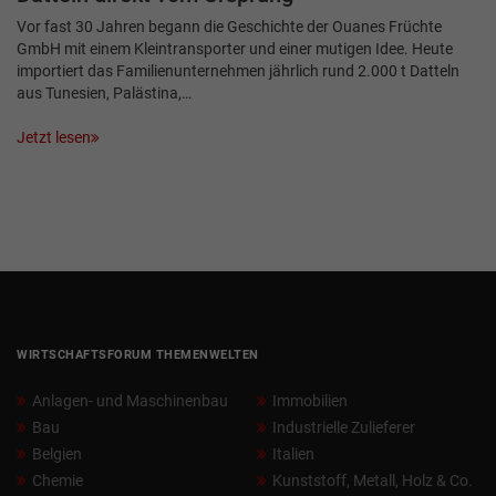
Vor fast 30 Jahren begann die Geschichte der Ouanes Früchte
GmbH mit einem Kleintransporter und einer mutigen Idee. Heute
importiert das Familienunternehmen jährlich rund 2.000 t Datteln
aus Tunesien, Palästina,…
Jetzt lesen
WIRTSCHAFTSFORUM THEMENWELTEN
Anlagen- und Maschinenbau
Immobilien
Bau
Industrielle Zulieferer
Belgien
Italien
Chemie
Kunststoff, Metall, Holz & Co.