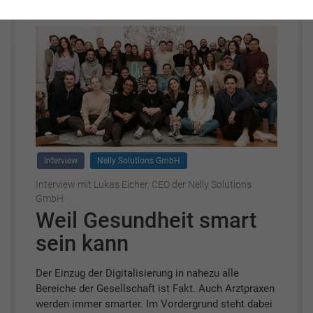
Interview
Nelly Solutions GmbH
Interview mit Lukas Eicher, CEO der Nelly Solutions
GmbH
Weil Gesundheit smart
sein kann
Der Einzug der Digitalisierung in nahezu alle
Bereiche der Gesellschaft ist Fakt. Auch Arztpraxen
werden immer smarter. Im Vordergrund steht dabei