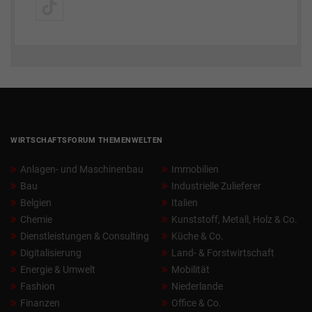
WIRTSCHAFTSFORUM THEMENWELTEN
Anlagen- und Maschinenbau
Immobilien
Bau
Industrielle Zulieferer
Belgien
Italien
Chemie
Kunststoff, Metall, Holz & Co.
Dienstleistungen & Consulting
Küche & Co.
Digitalisierung
Land- & Forstwirtschaft
Energie & Umwelt
Mobilität
Fashion
Niederlande
Finanzen
Office & Co.