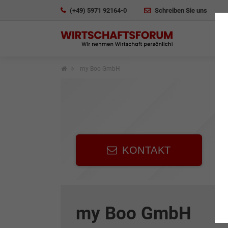
(+49) 5971 92164-0
Schreiben Sie uns
my Boo GmbH
KONTAKT
my Boo GmbH