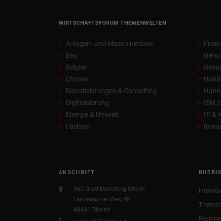
WIRTSCHAFTSFORUM THEMENWELTEN
Anlagen- und Maschinenbau
Fina
Bau
Genu
Belgien
Gesun
Chemie
Hand
Dienstleistungen & Consulting
Hann
Digitalisierung
ISM 
Energie & Umwelt
IT- &
Fashion
Immob
ANSCHRIFT
RUBRI
360 Grad Marketing GmbH
Intervie
Landersumer Weg 40
Themen
48431 Rheine
Regiona