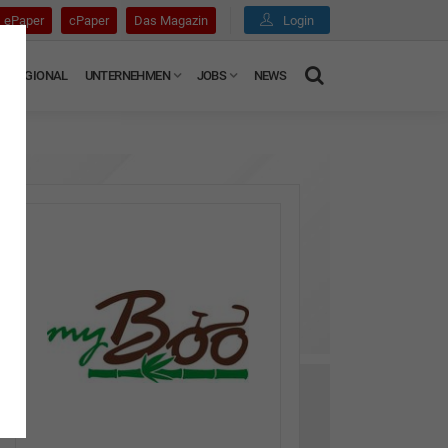
ePaper
cPaper
Das Magazin
Login
REGIONAL
UNTERNEHMEN
JOBS
NEWS