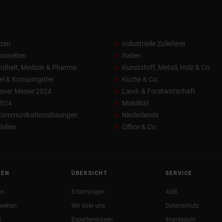
nzen
Industrielle Zulieferer
sswelten
Italien
dheit, Medizin & Pharma
Kunststoff, Metall, Holz & Co.
el & Konsumgüter
Küche & Co.
over Messe 2024
Land- & Forstwirtschaft
2024
Mobilität
 Kommunikationslösungen
Niederlande
ilien
Office & Co.
KEN
ÜBERSICHT
SERVICE
ws
Erfahrungen
AGB
welten
Wir über uns
Datenschutz
l
Expertenwissen
Impressum