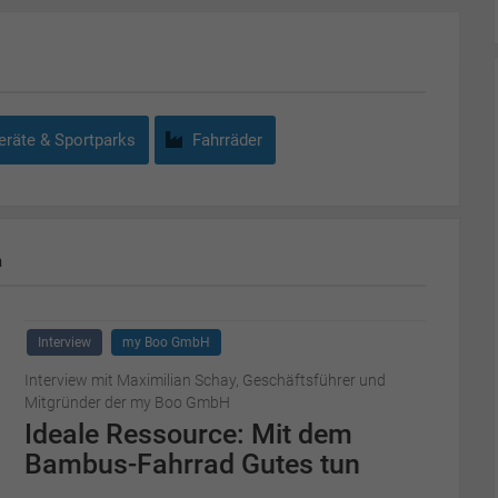
räte & Sportparks
Fahrräder
m
Interview
my Boo GmbH
Interview mit Maximilian Schay, Geschäftsführer und
Mitgründer der my Boo GmbH
Ideale Ressource: Mit dem
Bambus-Fahrrad Gutes tun