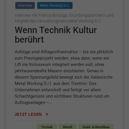
Interview
Metal Working S.r.l.
Interview mit Franca Borzaga, Gründungspartnerin und
Mitglied des Verwaltungsrats Metal Working S.r.l.
Wenn Technik Kultur
berührt
Aufzüge sind Alltagsinfrastruktur – bis sie plötzlich
zum Prestigeprojekt werden: etwa dann, wenn ein
Lift ins Kolosseum integriert werden soll, ohne
jahrtausendealte Mauern anzutasten. Genau in
diesem Spannungsfeld bewegt sich die italienische
Metal Working S.r.l. aus dem Trentino: Das
Unternehmen entwickelt und fertigt vor allem
Schachtgerüste und sichtbare Strukturen rund um
Aufzugsanlagen –…
JETZT LESEN
Technik
Metall
Stahl- & Metallbau