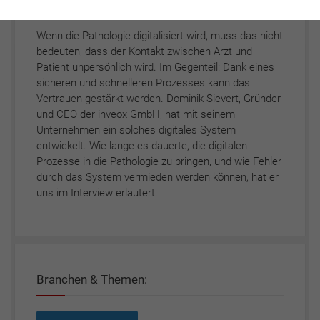
Wenn die Pathologie digitalisiert wird, muss das nicht
bedeuten, dass der Kontakt zwischen Arzt und
Patient unpersönlich wird. Im Gegenteil: Dank eines
sicheren und schnelleren Prozesses kann das
Vertrauen gestärkt werden. Dominik Sievert, Gründer
und CEO der inveox GmbH, hat mit seinem
Unternehmen ein solches digitales System
entwickelt. Wie lange es dauerte, die digitalen
Prozesse in die Pathologie zu bringen, und wie Fehler
durch das System vermieden werden können, hat er
uns im Interview erläutert.
Branchen & Themen: