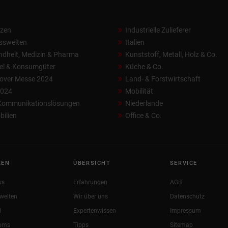
nzen
Industrielle Zulieferer
sswelten
Italien
dheit, Medizin & Pharma
Kunststoff, Metall, Holz & Co.
el & Konsumgüter
Küche & Co.
over Messe 2024
Land- & Forstwirtschaft
2024
Mobilität
 Kommunikationslösungen
Niederlande
ilien
Office & Co.
KEN
ÜBERSICHT
SERVICE
ws
Erfahrungen
AGB
welten
Wir über uns
Datenschutz
l
Expertenwissen
Impressum
oms
Tipps
Sitemap