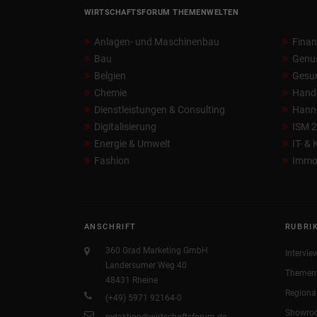
WIRTSCHAFTSFORUM THEMENWELTEN
Anlagen- und Maschinenbau
Fina
Bau
Genu
Belgien
Gesun
Chemie
Hand
Dienstleistungen & Consulting
Hann
Digitalisierung
ISM 
Energie & Umwelt
IT- &
Fashion
Immob
ANSCHRIFT
RUBRI
360 Grad Marketing GmbH
Intervie
Landersumer Weg 40
Themen
48431 Rheine
Regiona
(+49) 5971 92164-0
Showro