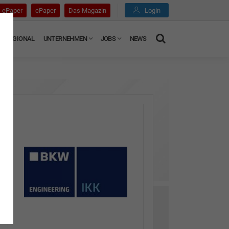
ePaper
cPaper
Das Magazin
Login
REGIONAL
UNTERNEHMEN
JOBS
NEWS