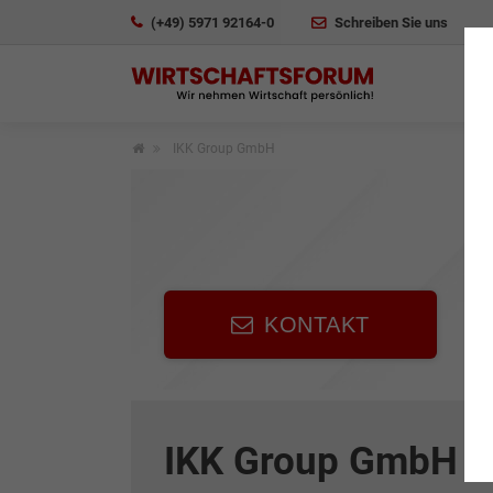
(+49) 5971 92164-0
Schreiben Sie uns
IKK Group GmbH
KONTAKT
IKK Group GmbH