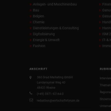
Anlagen- und Maschinenbau
Fina
Bau
Genu
Belgien
Gesun
Chemie
Hand
Dienstleistungen & Consulting
Hann
Digitalisierung
ISM 
Energie & Umwelt
IT- &
Fashion
Immob
ANSCHRIFT
RUBRI
360 Grad Marketing GmbH
Intervie
Landersumer Weg 40
Themen
48431 Rheine
Regiona
(+49) 5971 92164-0
Showro
redaktion@wirtschaftsforum.de
Untern