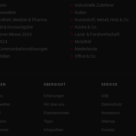
nzen
Industrielle Zulieferer
sswelten
Italien
dheit, Medizin & Pharma
Kunststoff, Metall, Holz & Co.
el & Konsumgüter
Küche & Co.
over Messe 2024
Land- & Forstwirtschaft
2024
Mobilität
 Kommunikationslösungen
Niederlande
ilien
Office & Co.
KEN
ÜBERSICHT
SERVICE
ws
Erfahrungen
AGB
welten
Wir über uns
Datenschutz
l
Expertenwissen
Impressum
oms
Tipps
Sitemap
ehmen
Infografiken
Kontakt