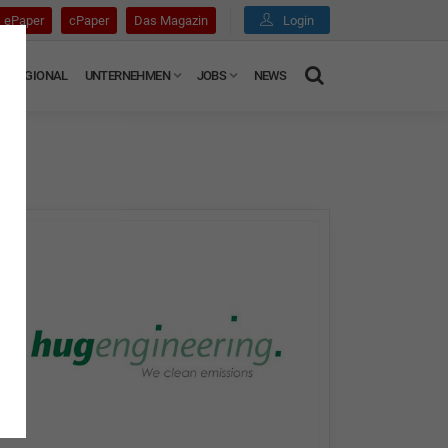
ePaper
cPaper
Das Magazin
Login
REGIONAL
UNTERNEHMEN
JOBS
NEWS