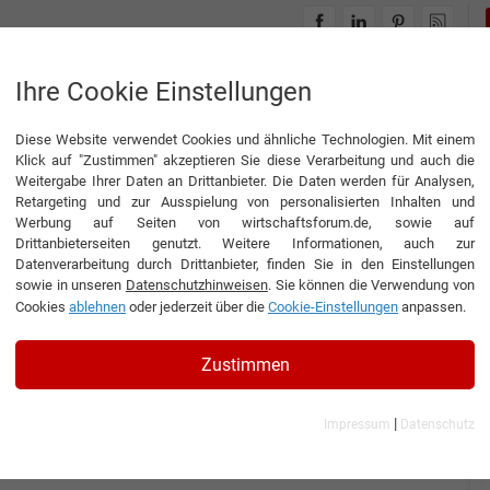
INTERVIEWS
THEMENWELTEN
Ihre Cookie Einstellungen
Diese Website verwendet Cookies und ähnliche Technologien. Mit einem
Klick auf "Zustimmen" akzeptieren Sie diese Verarbeitung und auch die
Weitergabe Ihrer Daten an Drittanbieter. Die Daten werden für Analysen,
Retargeting und zur Ausspielung von personalisierten Inhalten und
Werbung auf Seiten von wirtschaftsforum.de, sowie auf
 Engineering GmbH
Drittanbieterseiten genutzt. Weitere Informationen, auch zur
Datenverarbeitung durch Drittanbieter, finden Sie in den Einstellungen
sowie in unseren
Datenschutzhinweisen
. Sie können die Verwendung von
Cookies
ablehnen
oder jederzeit über die
Cookie-Einstellungen
anpassen.
Interview
HUG Engineering GmbH
Zustimmen
nterview mit David Castrillón Torres, Site Manager der HUG
ngineering GmbH
|
Impressum
Datenschutz
Technologien für eine
emissionsfreie Zukunft