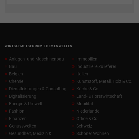
WIRTSCHAFTSFORUM THEMENWELTEN
Anlagen- und Maschinenbau
Immobilien
Bau
Industrielle Zulieferer
Belgien
Italien
Chemie
Kunststoff, Metall, Holz & Co.
Dienstleistungen & Consulting
Küche & Co.
Digitalisierung
Land- & Forstwirtschaft
Energie & Umwelt
Mobilität
Fashion
Niederlande
Finanzen
Office & Co.
Genusswelten
Schweiz
Gesundheit, Medizin &
Schöner Wohnen