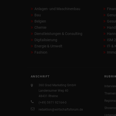
Anlagen- und Maschinenbau
Fina
Bau
Genu
Belgien
Gesun
Chemie
Hand
Dienstleistungen & Consulting
Hann
Digitalisierung
ISM 
Energie & Umwelt
IT- &
Fashion
Immob
ANSCHRIFT
RUBRI
360 Grad Marketing GmbH
Intervie
Landersumer Weg 40
Themen
48431 Rheine
Regiona
(+49) 5971 92164-0
Showro
redaktion@wirtschaftsforum.de
Untern