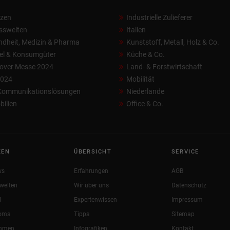
nzen
Industrielle Zulieferer
sswelten
Italien
dheit, Medizin & Pharma
Kunststoff, Metall, Holz & Co.
el & Konsumgüter
Küche & Co.
over Messe 2024
Land- & Forstwirtschaft
2024
Mobilität
 Kommunikationslösungen
Niederlande
ilien
Office & Co.
KEN
ÜBERSICHT
SERVICE
ws
Erfahrungen
AGB
welten
Wir über uns
Datenschutz
l
Expertenwissen
Impressum
oms
Tipps
Sitemap
ehmen
Infografiken
Kontakt