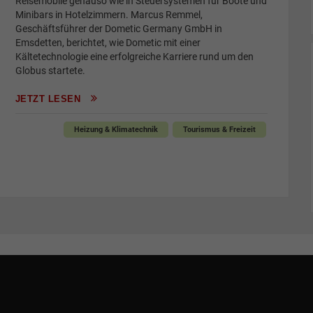
Reisemobile genauso wie in Steuersystemen für Boote und
Minibars in Hotelzimmern. Marcus Remmel,
Geschäftsführer der Dometic Germany GmbH in
Emsdetten, berichtet, wie Dometic mit einer
Kältetechnologie eine erfolgreiche Karriere rund um den
Globus startete.
JETZT LESEN
Heizung & Klimatechnik
Tourismus & Freizeit