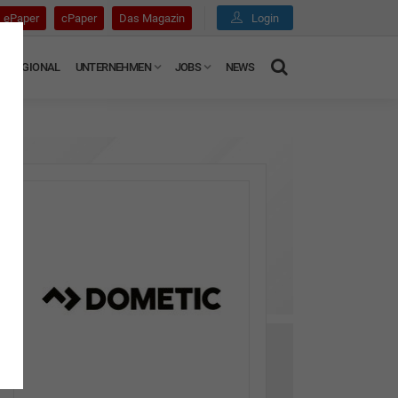
ePaper
cPaper
Das Magazin
Login
REGIONAL
UNTERNEHMEN
JOBS
NEWS