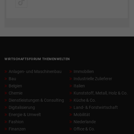
WIRTSCHAFTSFORUM THEMENWELTEN
Anlagen- und Maschinenbau
Immobilien
Bau
Industrielle Zulieferer
Belgien
Italien
Chemie
Kunststoff, Metall, Holz & Co.
Dienstleistungen & Consulting
Küche & Co.
Digitalisierung
Land- & Forstwirtschaft
Energie & Umwelt
Mobilität
Fashion
Niederlande
Finanzen
Office & Co.