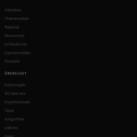
Interviews
Themenwelten
Regional
Showrooms
Unternehmen
Expertenwissen
Produkte
ÜBERSICHT
Erfahrungen
Wir über uns
Expertenwissen
Tipps
Infografiken
Listicles
News