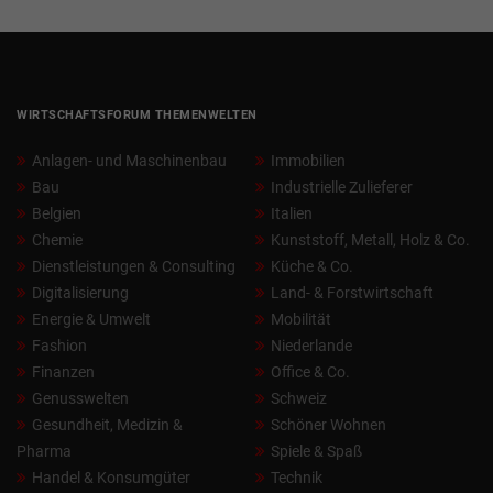
WIRTSCHAFTSFORUM THEMENWELTEN
Anlagen- und Maschinenbau
Immobilien
Bau
Industrielle Zulieferer
Belgien
Italien
Chemie
Kunststoff, Metall, Holz & Co.
Dienstleistungen & Consulting
Küche & Co.
Digitalisierung
Land- & Forstwirtschaft
Energie & Umwelt
Mobilität
Fashion
Niederlande
Finanzen
Office & Co.
Genusswelten
Schweiz
Gesundheit, Medizin &
Schöner Wohnen
Pharma
Spiele & Spaß
Handel & Konsumgüter
Technik