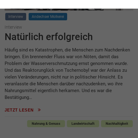
Interview
Andechser Molkerei
Interview
Natürlich erfolgreich
Häufig sind es Katastrophen, die Menschen zum Nachdenken
bringen. Ein brennender Fluss war von Nöten, damit das
Problem der Wasserverschmutzung ernst genommen wurde.
Und das Reaktorunglück von Tschernobyl war der Anlass zu
vielen Veränderungen, nicht nur in politischer Hinsicht. Es
veranlasste die Menschen darüber nachzudenken, wo ihre
Nahrungsmittel eigentlich herkamen. Und es war die
Bestätigung…
JETZT LESEN
Nahrung & Genuss
Landwirtschaft
Nachhaltigkeit