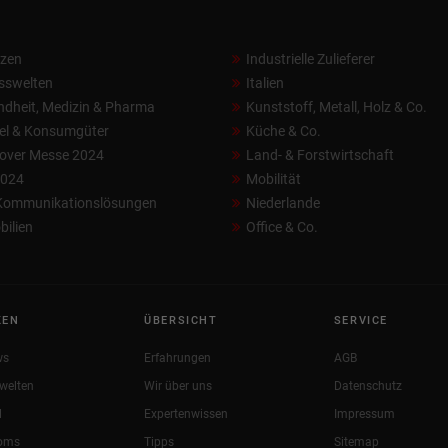
nzen
Industrielle Zulieferer
sswelten
Italien
dheit, Medizin & Pharma
Kunststoff, Metall, Holz & Co.
el & Konsumgüter
Küche & Co.
over Messe 2024
Land- & Forstwirtschaft
2024
Mobilität
 Kommunikationslösungen
Niederlande
ilien
Office & Co.
KEN
ÜBERSICHT
SERVICE
ws
Erfahrungen
AGB
welten
Wir über uns
Datenschutz
l
Expertenwissen
Impressum
oms
Tipps
Sitemap