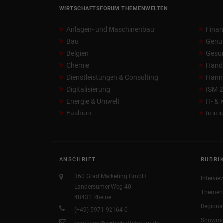
WIRTSCHAFTSFORUM THEMENWELTEN
Anlagen- und Maschinenbau
Fina
Bau
Genu
Belgien
Gesun
Chemie
Hand
Dienstleistungen & Consulting
Hann
Digitalisierung
ISM 
Energie & Umwelt
IT- &
Fashion
Immob
ANSCHRIFT
RUBRI
360 Grad Marketing GmbH
Intervie
Landersumer Weg 40
Themen
48431 Rheine
Regiona
(+49) 5971 92164-0
Showro