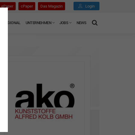
ePaper
cPaper
Das Magazin
Login
REGIONAL
UNTERNEHMEN
JOBS
NEWS