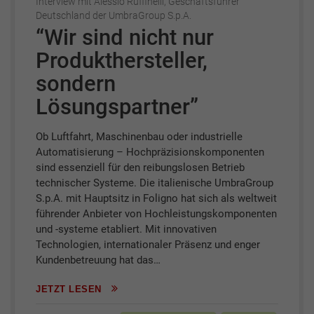
Interview mit Alessio Ruffinelli, Geschäftsführer
Deutschland der UmbraGroup S.p.A.
“Wir sind nicht nur
Produkthersteller,
sondern
Lösungspartner”
Ob Luftfahrt, Maschinenbau oder industrielle
Automatisierung – Hochpräzisionskomponenten
sind essenziell für den reibungslosen Betrieb
technischer Systeme. Die italienische UmbraGroup
S.p.A. mit Hauptsitz in Foligno hat sich als weltweit
führender Anbieter von Hochleistungs­komponenten
und -systeme etabliert. Mit innovativen
Technologien, internationaler Präsenz und enger
Kundenbetreuung hat das…
JETZT LESEN