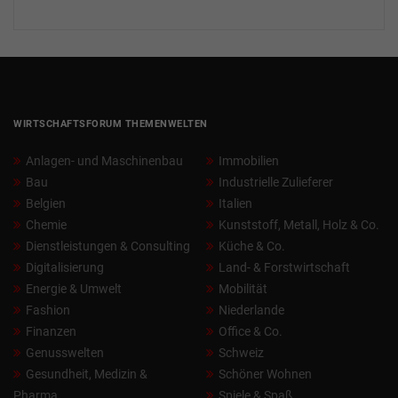
WIRTSCHAFTSFORUM THEMENWELTEN
Anlagen- und Maschinenbau
Immobilien
Bau
Industrielle Zulieferer
Belgien
Italien
Chemie
Kunststoff, Metall, Holz & Co.
Dienstleistungen & Consulting
Küche & Co.
Digitalisierung
Land- & Forstwirtschaft
Energie & Umwelt
Mobilität
Fashion
Niederlande
Finanzen
Office & Co.
Genusswelten
Schweiz
Gesundheit, Medizin &
Schöner Wohnen
Pharma
Spiele & Spaß