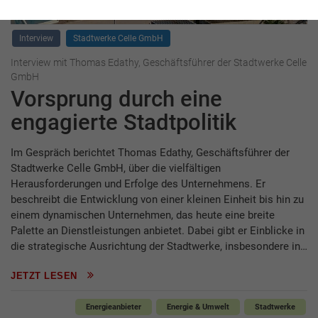
Interview
Stadtwerke Celle GmbH
Interview mit Thomas Edathy, Geschäftsführer der Stadtwerke Celle
GmbH
Vorsprung durch eine
engagierte Stadtpolitik
Im Gespräch berichtet Thomas Edathy, Geschäftsführer der
Stadtwerke Celle GmbH, über die vielfältigen
Herausforderungen und Erfolge des Unternehmens. Er
beschreibt die Entwicklung von einer kleinen Einheit bis hin zu
einem dynamischen Unternehmen, das heute eine breite
Palette an Dienstleistungen anbietet. Dabei gibt er Einblicke in
die strategische Ausrichtung der Stadtwerke, insbesondere in…
JETZT LESEN
Energieanbieter
Energie & Umwelt
Stadtwerke